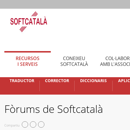
RECURSOS
CONEIXEU
COL·LABO
I SERVEIS
SOFTCATALÀ
AMB L'ASSOC
TRADUCTOR
CORRECTOR
DICCIONARIS
APLI
Fòrums de Softcatalà
Compartiu