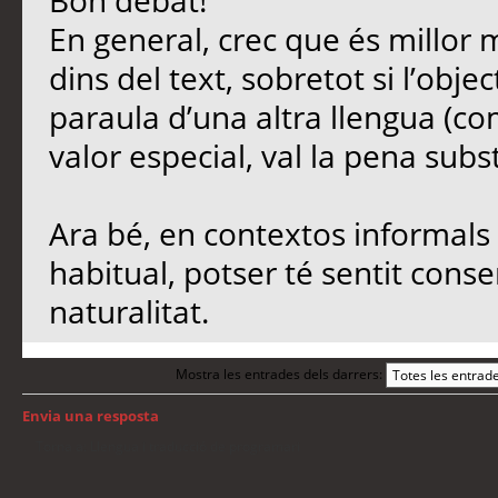
Bon debat!
En general, crec que és millor 
dins del text, sobretot si l’objec
paraula d’una altra llengua (co
valor especial, val la pena subst
Ara bé, en contextos informals 
habitual, potser té sentit conse
naturalitat.
Mostra les entrades dels darrers:
Envia una resposta
Torna a: Llengua i traducció de programari