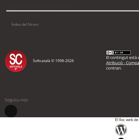
Qui està connectat
Usuaris navegant en aquest fòrum: No hi ha cap usuari registrat i 1 visitant
Índex del fòrum
El contingut està d
Softcatalà © 1998-
2026
Atribució - Compar
contrari.
Seguiu-nos
El lloc web de