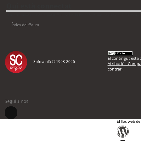
Qui està connectat
Usuaris navegant en aquest fòrum: No hi ha cap usuari registrat i 9 visitants
Índex del fòrum
El contingut està d
Softcatalà © 1998-
2026
Atribució - Compar
contrari.
Seguiu-nos
El lloc web de