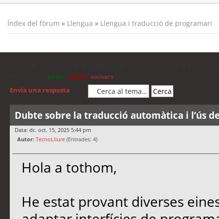
Índex del fòrum
»
Llengua
»
Llengua i traducció de programari
Dubte sobre la traducció automàtica i l’ús d
Moderadors:
jordis
,
cubells
,
xavivars
Envia una resposta
Dubte sobre la traducció automàtica i l’ús d
Data: dc. oct. 15, 2025 5:44 pm
Autor:
TecnoLliure
(Entrades: 4)
Hola a tothom,
He estat provant diverses eine
adaptar interfícies de programa