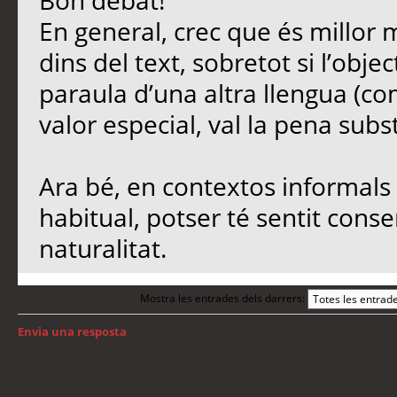
Bon debat!
En general, crec que és millor 
dins del text, sobretot si l’objec
paraula d’una altra llengua (co
valor especial, val la pena subst
Ara bé, en contextos informals 
habitual, potser té sentit conse
naturalitat.
Mostra les entrades dels darrers:
Envia una resposta
Torna a: Llengua i traducció de programari