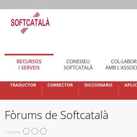
RECURSOS
CONEIXEU
COL·LABO
I SERVEIS
SOFTCATALÀ
AMB L'ASSOC
TRADUCTOR
CORRECTOR
DICCIONARIS
APLI
Fòrums de Softcatalà
Compartiu