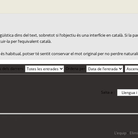
ística dins del text, sobretot si l’objectiu és una interfície en català. Si la 
uir-la per l’equivalent català.
és habitual, potser té sentit conservar el mot original per no perdre naturali
s dels darrers:
Ordena per
Salta a :
i 10 visitants
L’equip
•
Elim