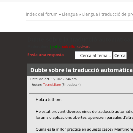
Índex del fòrum
»
Llengua
»
Llengua i traducció de p
Dubte sobre la traducció automàtica i
Moderadors:
jordis
,
cubells
,
xavivars
Envia una resposta
Dubte sobre la traducció automàtica 
Data: dc. oct. 15, 2025 5:44 pm
Autor:
TecnoLliure
(Entrades: 4)
Hola a tothom,
He estat provant diverses eines de traducció automàtica
fòrums o aplicacions obertes, apareixen paraules d’altres
Quina és la millor pràctica en aquests casos? Mantindre 