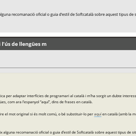
lguna recomanació oficial o guia d’estil de Softcatalà sobre aquest tipus de 
 l’ús de llengües m
ca per adaptar interfícies de programari al català i m’ha sorgit un dubte interes
ües, com ara l’espanyol “aquí”, dins de frases en català.
e el mot original si és molt comú, o bé substituir-lo per
aquí
en català (amb la ma
x alguna recomanació oficial o guia d’estil de Softcatalà sobre aquest tipus de si