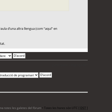
paraula d’una altra llengua (com “aquí” en
tat.
2 entrades • Pàgina
1
de
1
ina totes les galetes del fòrum
• Totes les hores són UTC [
DST
]