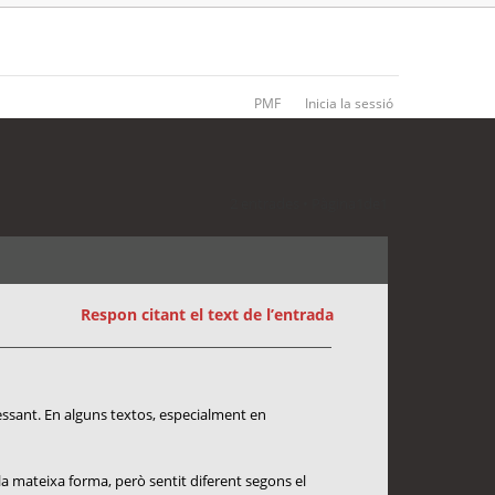
PMF
Inicia la sessió
2 entrades • Pàgina
1
de
1
Respon citant el text de l’entrada
essant. En alguns textos, especialment en
la mateixa forma, però sentit diferent segons el