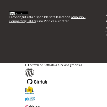
El contingut està disponible sota la llicència
Atribució -
CompartirIgual 4.0
si no s'indica el contrari.
El lloc web de Softcatalà funciona gràcies a