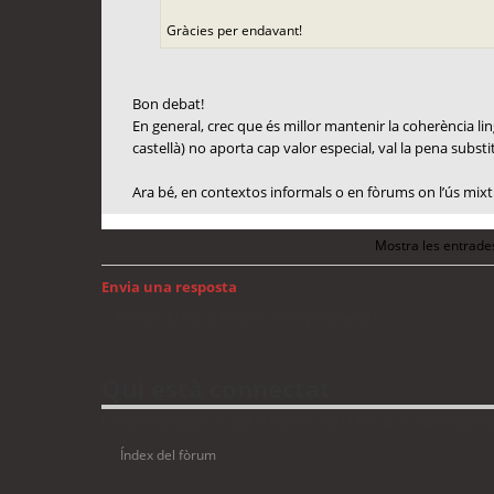
Gràcies per endavant!
Bon debat!
En general, crec que és millor mantenir la coherència lingü
castellà) no aporta cap valor especial, val la pena substit
Ara bé, en contextos informals o en fòrums on l’ús mixt 
Mostra les entrade
Envia una resposta
Torna a: Llengua i traducció de programari
Qui està connectat
Usuaris navegant en aquest fòrum: No hi ha cap usuari registrat 
Índex del fòrum