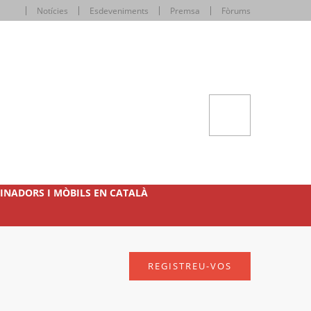
Notícies
Esdeveniments
Premsa
Fòrums
INADORS I MÒBILS EN CATALÀ
REGISTREU-VOS