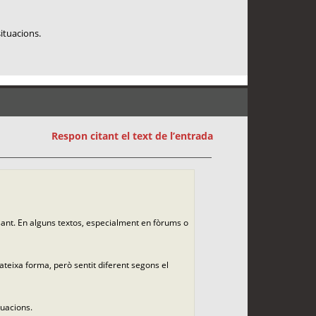
situacions.
Respon citant el text de l’entrada
sant. En alguns textos, especialment en fòrums o
teixa forma, però sentit diferent segons el
tuacions.