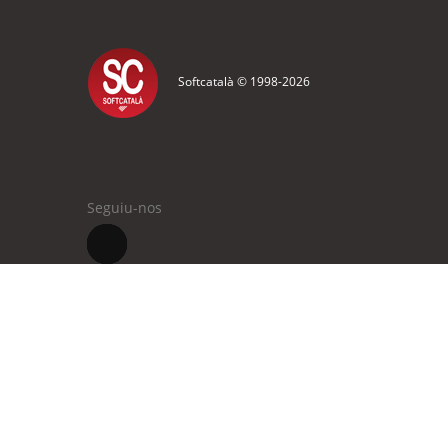
Softcatalà © 1998-
2026
Seguiu-nos