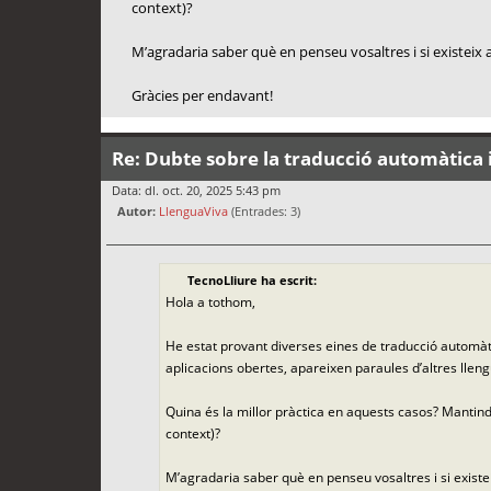
context)?
M’agradaria saber què en penseu vosaltres i si existeix a
Gràcies per endavant!
Re: Dubte sobre la traducció automàtica i
Data: dl. oct. 20, 2025 5:43 pm
Autor:
LlenguaViva
(Entrades: 3)
TecnoLliure ha escrit:
Hola a tothom,
He estat provant diverses eines de traducció automàti
aplicacions obertes, apareixen paraules d’altres lleng
Quina és la millor pràctica en aquests casos? Mantindr
context)?
M’agradaria saber què en penseu vosaltres i si existei