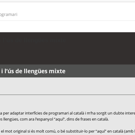
rogramari
 l’ús de llengües mixte
i l’ús de llengües mixte
 per adaptar interfícies de programari al català i m’ha sorgit un dubte inter
 llengües, com ara l’espanyol “aquí”, dins de frases en català.
el mot original si és molt comú, o bé substituir-lo per “aquí” en català (amb 