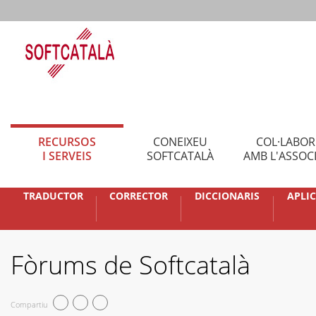
RECURSOS
CONEIXEU
COL·LABO
I SERVEIS
SOFTCATALÀ
AMB L'ASSOC
TRADUCTOR
CORRECTOR
DICCIONARIS
APLI
Fòrums de Softcatalà
Compartiu