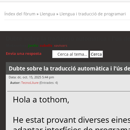
Índex del fòrum
»
Llengua
»
Llengua i traducció de programari
Dubte sobre la traducció automàtica i l’ús d
Moderadors:
jordis
,
cubells
,
xavivars
Envia una resposta
Dubte sobre la traducció automàtica i l’ús d
Data: dc. oct. 15, 2025 5:44 pm
Autor:
TecnoLliure
(Entrades: 4)
Hola a tothom,
He estat provant diverses eine
adaptar interfícies de programa