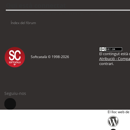
Qui està connectat
Usuaris navegant en aquest fòrum: No hi ha cap usuari registrat i 7 visitants
Índex del fòrum
El contingut està d
Softcatalà © 1998-
2026
Atribució - Compar
contrari.
Seguiu-nos
El lloc web de