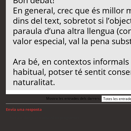
Bon debat!
En general, crec que és millor 
dins del text, sobretot si l’objec
paraula d’una altra llengua (co
valor especial, val la pena subst
Ara bé, en contextos informals 
habitual, potser té sentit conse
naturalitat.
Mostra les entrades dels darrers:
Envia una resposta
Torna a: Llengua i traducció de programari