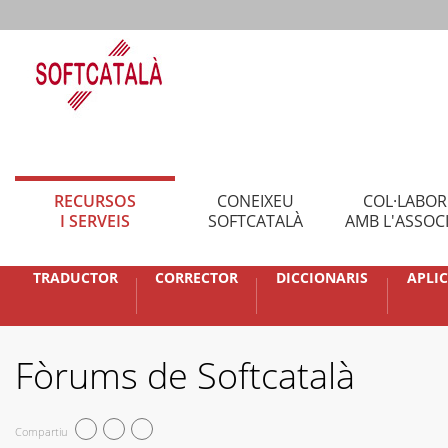
RECURSOS
CONEIXEU
COL·LABO
I SERVEIS
SOFTCATALÀ
AMB L'ASSOC
TRADUCTOR
CORRECTOR
DICCIONARIS
APLI
Fòrums de Softcatalà
Compartiu