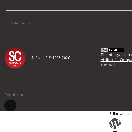
Qui està connectat
Usuaris navegant en aquest fòrum: No hi ha cap usuari registrat i 9 visitants
Índex del fòrum
El contingut està d
Softcatalà © 1998-
2026
Atribució - Compar
contrari.
Seguiu-nos
El lloc web de