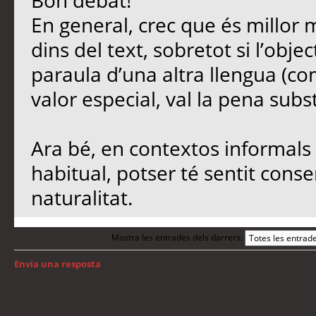
Bon debat!
En general, crec que és millor 
dins del text, sobretot si l’objec
paraula d’una altra llengua (co
valor especial, val la pena subst
Ara bé, en contextos informals 
habitual, potser té sentit conse
naturalitat.
Mostra les entrades dels darrers:
Envia una resposta
Torna a: Llengua i traducció de programari