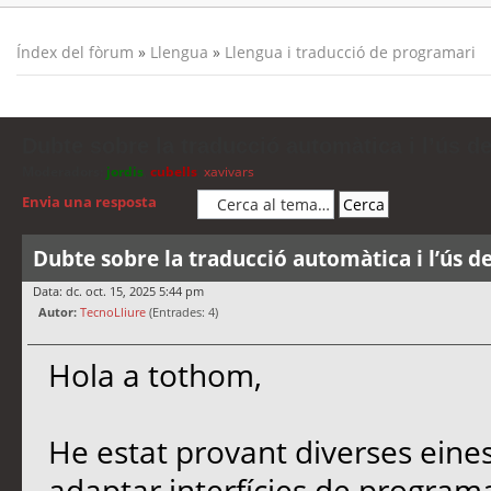
Índex del fòrum
»
Llengua
»
Llengua i traducció de programari
Dubte sobre la traducció automàtica i l’ús d
Moderadors:
jordis
,
cubells
,
xavivars
Envia una resposta
Dubte sobre la traducció automàtica i l’ús d
Data: dc. oct. 15, 2025 5:44 pm
Autor:
TecnoLliure
(Entrades: 4)
Hola a tothom,
He estat provant diverses eine
adaptar interfícies de programa