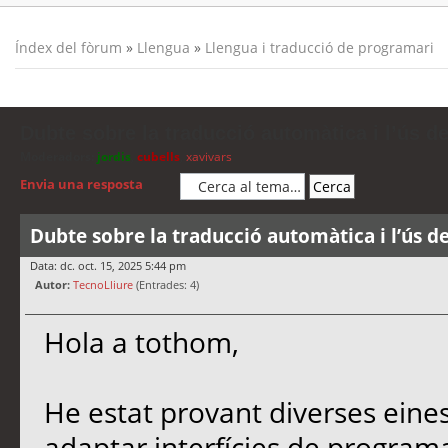
Índex del fòrum
»
Llengua
»
Llengua i traducció de programari
Dubte sobre la traducció automàtica i l’ús d
Moderadors:
jordis
,
cubells
,
xavivars
Envia una resposta
Dubte sobre la traducció automàtica i l’ús d
Data: dc. oct. 15, 2025 5:44 pm
Autor:
TecnoLliure
(Entrades: 4)
Hola a tothom,
He estat provant diverses eine
adaptar interfícies de programa