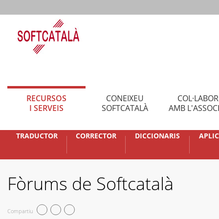
RECURSOS
CONEIXEU
COL·LABO
I SERVEIS
SOFTCATALÀ
AMB L'ASSOC
TRADUCTOR
CORRECTOR
DICCIONARIS
APLI
Fòrums de Softcatalà
Compartiu