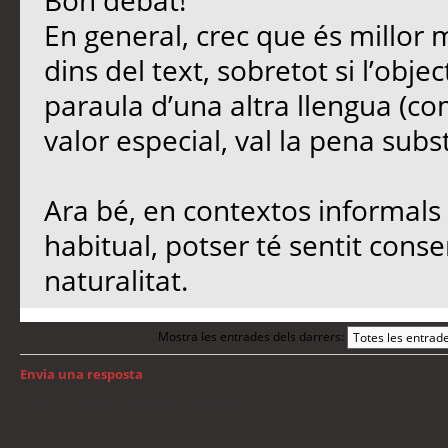
Bon debat!
En general, crec que és millor 
dins del text, sobretot si l’objec
paraula d’una altra llengua (co
valor especial, val la pena subst
Ara bé, en contextos informals 
habitual, potser té sentit conse
naturalitat.
Mostra les entrades dels darrers:
Envia una resposta
Torna a: Llengua i traducció de programari