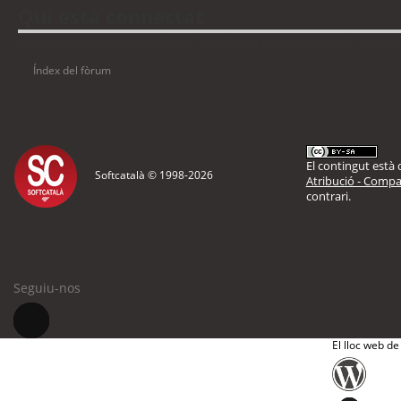
Qui està connectat
Usuaris navegant en aquest fòrum: No hi ha cap usuari registrat i 11 visitant
Índex del fòrum
El contingut està d
Softcatalà © 1998-
2026
Atribució - Compar
contrari.
Seguiu-nos
El lloc web de