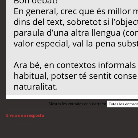
Bon debat!
En general, crec que és millor 
dins del text, sobretot si l’objec
paraula d’una altra llengua (co
valor especial, val la pena subst
Ara bé, en contextos informals 
habitual, potser té sentit conse
naturalitat.
Mostra les entrades dels darrers:
Envia una resposta
Torna a: Llengua i traducció de programari