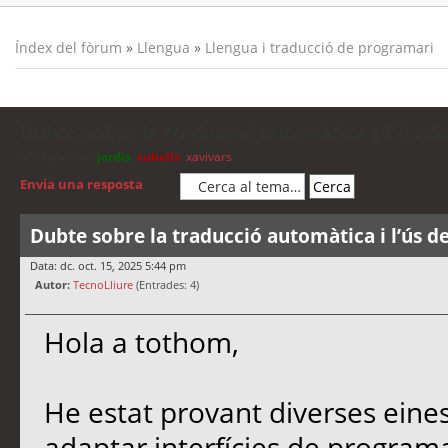
Índex del fòrum
»
Llengua
»
Llengua i traducció de programari
Dubte sobre la traducció automàtica i l’ús d
Moderadors:
jordis
,
cubells
,
xavivars
Envia una resposta
Dubte sobre la traducció automàtica i l’ús d
Data: dc. oct. 15, 2025 5:44 pm
Autor:
TecnoLliure
(Entrades: 4)
Hola a tothom,
He estat provant diverses eine
adaptar interfícies de programa