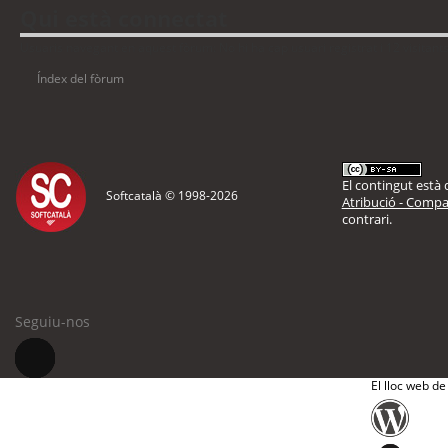
Qui està connectat
Usuaris navegant en aquest fòrum: No hi ha cap usuari registrat i 12 visitant
Índex del fòrum
El contingut està d
Softcatalà © 1998-
2026
Atribució - Compar
contrari.
Seguiu-nos
El lloc web de