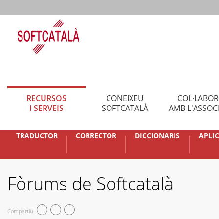
RECURSOS
CONEIXEU
COL·LABO
I SERVEIS
SOFTCATALÀ
AMB L'ASSOC
TRADUCTOR
CORRECTOR
DICCIONARIS
APLI
Fòrums de Softcatalà
Compartiu