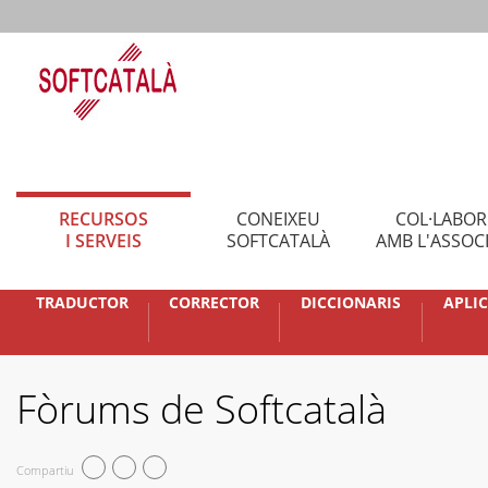
RECURSOS
CONEIXEU
COL·LABO
I SERVEIS
SOFTCATALÀ
AMB L'ASSOC
TRADUCTOR
CORRECTOR
DICCIONARIS
APLI
Fòrums de Softcatalà
Compartiu