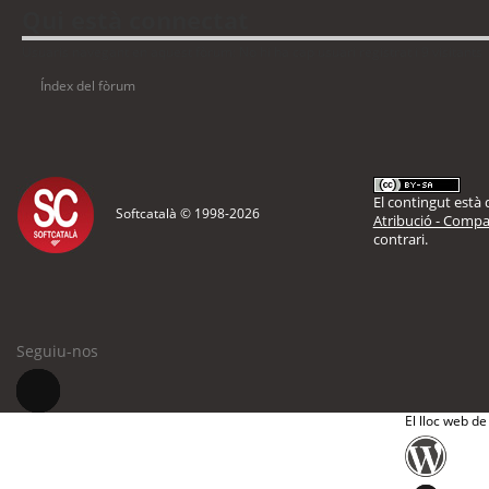
Qui està connectat
Usuaris navegant en aquest fòrum: No hi ha cap usuari registrat i 9 visitants
Índex del fòrum
El contingut està d
Softcatalà © 1998-
2026
Atribució - Compar
contrari.
Seguiu-nos
El lloc web de