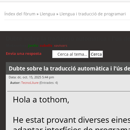
Índex del fòrum
»
Llengua
»
Llengua i traducció de programari
Dubte sobre la traducció automàtica i l’ús d
Moderadors:
jordis
,
cubells
,
xavivars
Envia una resposta
Dubte sobre la traducció automàtica i l’ús d
Data: dc. oct. 15, 2025 5:44 pm
Autor:
TecnoLliure
(Entrades: 4)
Hola a tothom,
He estat provant diverses eine
adaptar interfícies de programa