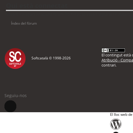
Qui està connectat
Usuaris navegant en aquest fòrum: No hi ha cap usuari registrat i 4 visitants
Índex del fòrum
El contingut està d
Softcatalà © 1998-
2026
Atribució - Compar
contrari.
Seguiu-nos
El lloc web de