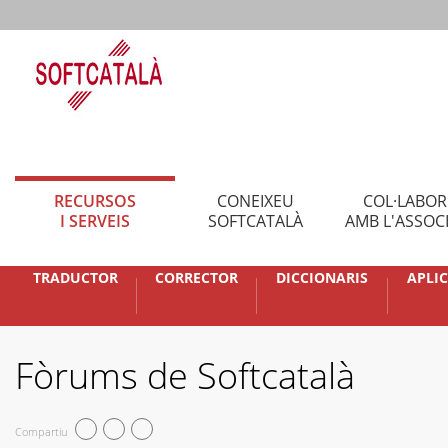
RECURSOS
CONEIXEU
COL·LABO
I SERVEIS
SOFTCATALÀ
AMB L'ASSOC
TRADUCTOR
CORRECTOR
DICCIONARIS
APLI
Fòrums de Softcatalà
Compartiu