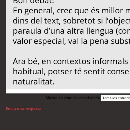
Bon debat!
En general, crec que és millor 
dins del text, sobretot si l’objec
paraula d’una altra llengua (co
valor especial, val la pena subst
Ara bé, en contextos informals 
habitual, potser té sentit conse
naturalitat.
Mostra les entrades dels darrers:
Envia una resposta
Torna a: Llengua i traducció de programari