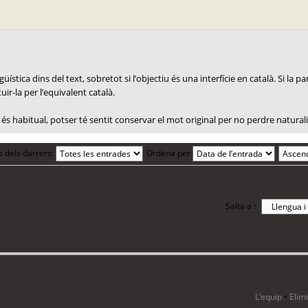
ística dins del text, sobretot si l’objectiu és una interfície en català. Si la 
uir-la per l’equivalent català.
és habitual, potser té sentit conservar el mot original per no perdre naturali
s dels darrers:
Ordena per
Salta a :
i 9 visitants
L’equip
•
Elim