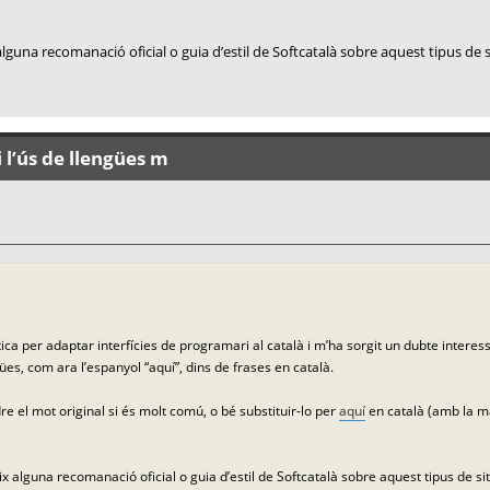
lguna recomanació oficial o guia d’estil de Softcatalà sobre aquest tipus de 
 l’ús de llengües m
ca per adaptar interfícies de programari al català i m’ha sorgit un dubte interes
ües, com ara l’espanyol “aquí”, dins de frases en català.
e el mot original si és molt comú, o bé substituir-lo per
aquí
en català (amb la ma
x alguna recomanació oficial o guia d’estil de Softcatalà sobre aquest tipus de si