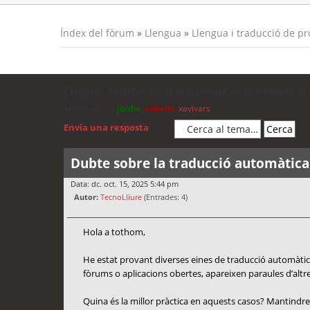
Índex del fòrum
»
Llengua
»
Llengua i traducció de p
Dubte sobre la traducció automàtica i
Moderadors:
jordis
,
cubells
,
xavivars
Envia una resposta
Dubte sobre la traducció automàtica 
Data: dc. oct. 15, 2025 5:44 pm
Autor:
TecnoLliure
(Entrades: 4)
Hola a tothom,
He estat provant diverses eines de traducció automàtica
fòrums o aplicacions obertes, apareixen paraules d’altres
Quina és la millor pràctica en aquests casos? Mantindre 