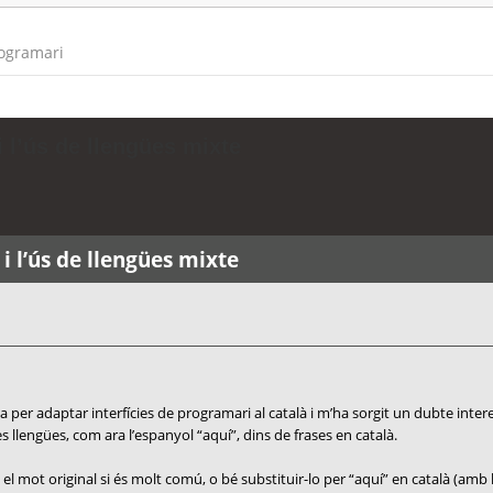
rogramari
 l’ús de llengües mixte
i l’ús de llengües mixte
 per adaptar interfícies de programari al català i m’ha sorgit un dubte inter
 llengües, com ara l’espanyol “aquí”, dins de frases en català.
el mot original si és molt comú, o bé substituir-lo per “aquí” en català (amb 