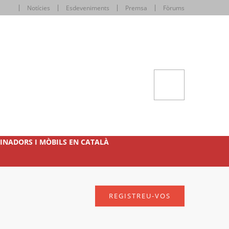
Notícies
Esdeveniments
Premsa
Fòrums
INADORS I MÒBILS EN CATALÀ
REGISTREU-VOS