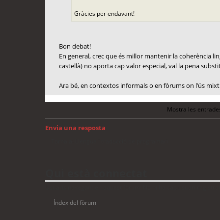
Gràcies per endavant!
Bon debat!
En general, crec que és millor mantenir la coherència lingü
castellà) no aporta cap valor especial, val la pena substit
Ara bé, en contextos informals o en fòrums on l’ús mixt 
Mostra les entrade
Envia una resposta
Torna a: Llengua i traducció de programari
Qui està connectat
Usuaris navegant en aquest fòrum: No hi ha cap usuari registrat 
Índex del fòrum