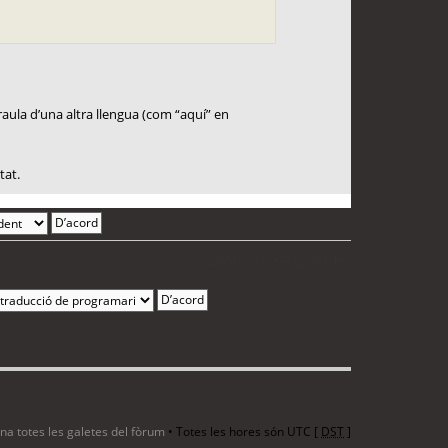
paraula d’una altra llengua (com “aquí” en
tat.
2 entrades • Pàgina
1
de
1
ina totes les galetes del fòrum
• Totes les hores són UTC [
DST
]