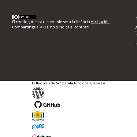
El contingut està disponible sota la llicència
Atribució -
CompartirIgual 4.0
si no s'indica el contrari.
El lloc web de Softcatalà funciona gràcies a