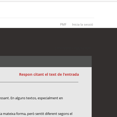
PMF
Inicia la sessió
2 entrades • Pàgina
1
de
1
Respon citant el text de l’entrada
essant. En alguns textos, especialment en
la mateixa forma, però sentit diferent segons el