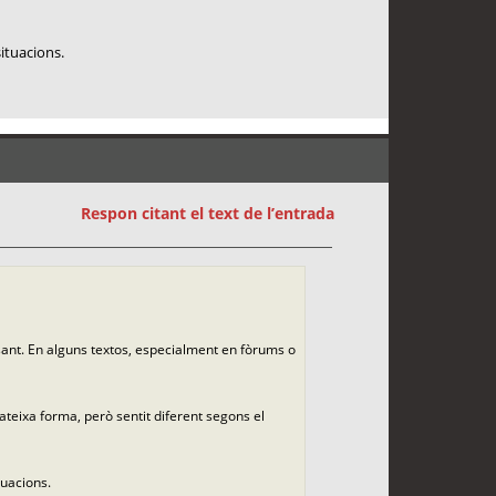
situacions.
Respon citant el text de l’entrada
sant. En alguns textos, especialment en fòrums o
teixa forma, però sentit diferent segons el
tuacions.