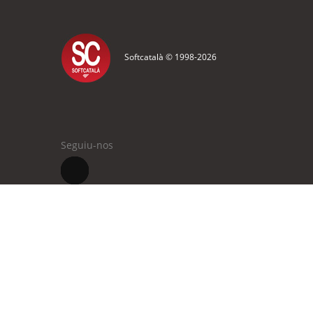
Softcatalà © 1998-
2026
Seguiu-nos