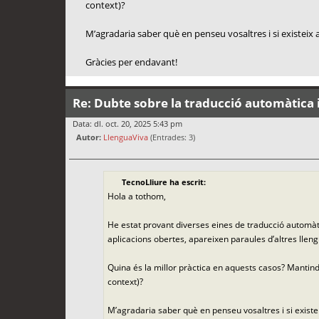
context)?
M’agradaria saber què en penseu vosaltres i si existeix a
Gràcies per endavant!
Re: Dubte sobre la traducció automàtica i
Data: dl. oct. 20, 2025 5:43 pm
Autor:
LlenguaViva
(Entrades: 3)
TecnoLliure ha escrit:
Hola a tothom,
He estat provant diverses eines de traducció automàti
aplicacions obertes, apareixen paraules d’altres lleng
Quina és la millor pràctica en aquests casos? Mantindr
context)?
M’agradaria saber què en penseu vosaltres i si existei