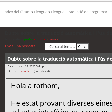
Índex del fòrum
»
Llengua
»
Llengua i traducció de programari
Dubte sobre la traducció automàtica i l’ús d
Moderadors:
jordis
,
cubells
,
xavivars
Envia una resposta
Dubte sobre la traducció automàtica i l’ús d
Data: dc. oct. 15, 2025 5:44 pm
Autor:
TecnoLliure
(Entrades: 4)
Hola a tothom,
He estat provant diverses eine
adaptar interfícies de programa