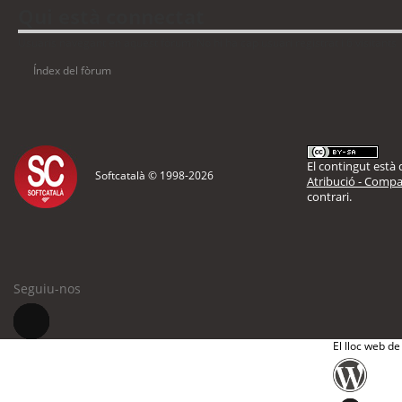
Qui està connectat
Usuaris navegant en aquest fòrum: No hi ha cap usuari registrat i 6 visitants
Índex del fòrum
El contingut està d
Softcatalà © 1998-
2026
Atribució - Compar
contrari.
Seguiu-nos
El lloc web de