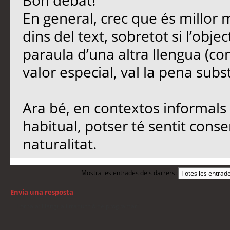
Bon debat!
En general, crec que és millor 
dins del text, sobretot si l’objec
paraula d’una altra llengua (co
valor especial, val la pena subst
Ara bé, en contextos informals 
habitual, potser té sentit conse
naturalitat.
Mostra les entrades dels darrers:
Envia una resposta
Torna a: Llengua i traducció de programari