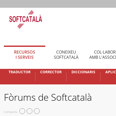
RECURSOS
CONEIXEU
COL·LABO
I SERVEIS
SOFTCATALÀ
AMB L'ASSOC
TRADUCTOR
CORRECTOR
DICCIONARIS
APLI
Fòrums de Softcatalà
Compartiu