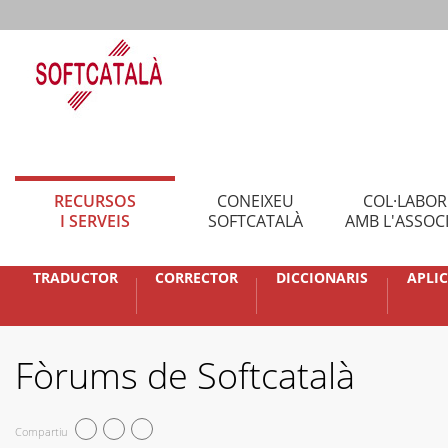
RECURSOS
CONEIXEU
COL·LABO
I SERVEIS
SOFTCATALÀ
AMB L'ASSOC
TRADUCTOR
CORRECTOR
DICCIONARIS
APLI
Fòrums de Softcatalà
Compartiu