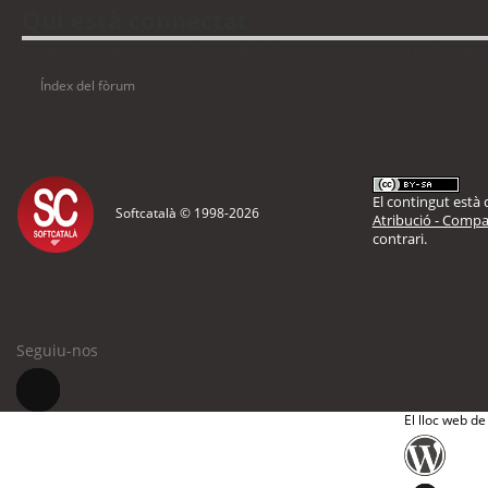
Qui està connectat
Usuaris navegant en aquest fòrum: No hi ha cap usuari registrat i 14 visitant
Índex del fòrum
El contingut està d
Softcatalà © 1998-
2026
Atribució - Compar
contrari.
Seguiu-nos
El lloc web de