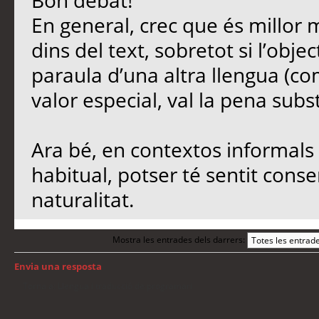
Bon debat!
En general, crec que és millor 
dins del text, sobretot si l’objec
paraula d’una altra llengua (co
valor especial, val la pena subst
Ara bé, en contextos informals 
habitual, potser té sentit conse
naturalitat.
Mostra les entrades dels darrers:
Envia una resposta
Torna a: Llengua i traducció de programari