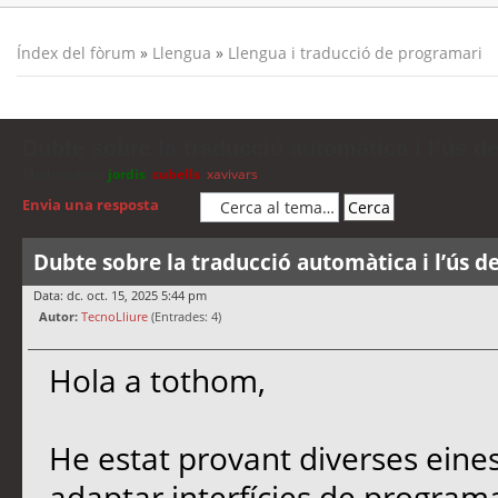
Índex del fòrum
»
Llengua
»
Llengua i traducció de programari
Dubte sobre la traducció automàtica i l’ús d
Moderadors:
jordis
,
cubells
,
xavivars
Envia una resposta
Dubte sobre la traducció automàtica i l’ús d
Data: dc. oct. 15, 2025 5:44 pm
Autor:
TecnoLliure
(Entrades: 4)
Hola a tothom,
He estat provant diverses eine
adaptar interfícies de programa