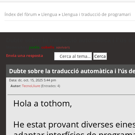
Índex del fòrum
»
Llengua
»
Llengua i traducció de programari
Dubte sobre la traducció automàtica i l’ús d
Moderadors:
jordis
,
cubells
,
xavivars
Envia una resposta
Dubte sobre la traducció automàtica i l’ús d
Data: dc. oct. 15, 2025 5:44 pm
Autor:
TecnoLliure
(Entrades: 4)
Hola a tothom,
He estat provant diverses eine
adaptar interfícies de programa