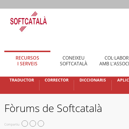
RECURSOS
CONEIXEU
COL·LABO
I SERVEIS
SOFTCATALÀ
AMB L'ASSOC
TRADUCTOR
CORRECTOR
DICCIONARIS
APLI
Fòrums de Softcatalà
Compartiu