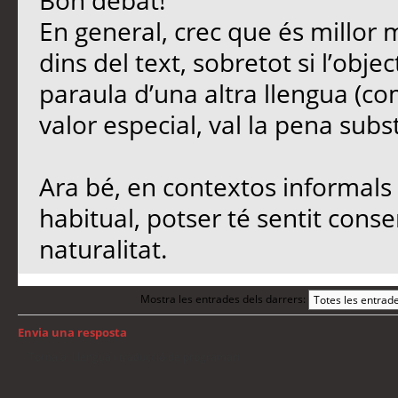
Bon debat!
En general, crec que és millor 
dins del text, sobretot si l’objec
paraula d’una altra llengua (co
valor especial, val la pena subst
Ara bé, en contextos informals 
habitual, potser té sentit conse
naturalitat.
Mostra les entrades dels darrers:
Envia una resposta
Torna a: Llengua i traducció de programari