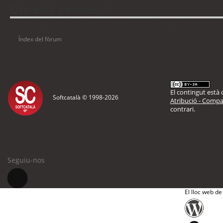
Qui està connectat
Usuaris navegant en aquest fòrum: No hi ha cap usuari registrat i 6 visitants
Índex del fòrum
El contingut està d
Softcatalà © 1998-
2026
Atribució - Compar
contrari.
Seguiu-nos
El lloc web de