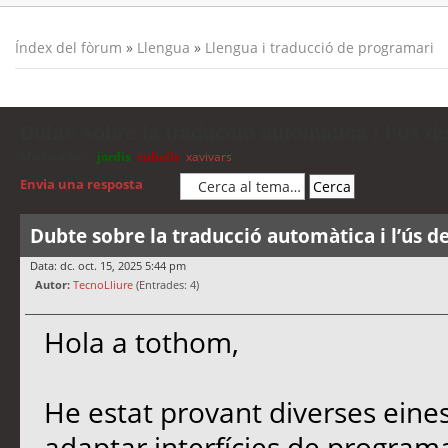
Índex del fòrum
»
Llengua
»
Llengua i traducció de programari
Dubte sobre la traducció automàtica i l’ús d
Moderadors:
jordis
,
cubells
,
xavivars
Envia una resposta
Dubte sobre la traducció automàtica i l’ús d
Data: dc. oct. 15, 2025 5:44 pm
Autor:
TecnoLliure
(Entrades: 4)
Hola a tothom,
He estat provant diverses eine
adaptar interfícies de programa