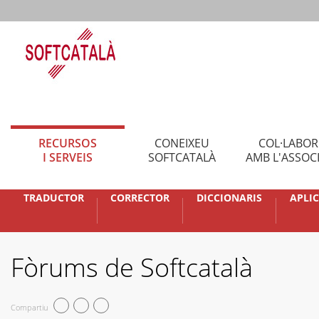
RECURSOS
CONEIXEU
COL·LABO
I SERVEIS
SOFTCATALÀ
AMB L'ASSOC
TRADUCTOR
CORRECTOR
DICCIONARIS
APLI
Fòrums de Softcatalà
Compartiu