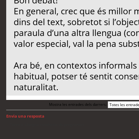
Bon debat!
En general, crec que és millor 
dins del text, sobretot si l’objec
paraula d’una altra llengua (co
valor especial, val la pena subst
Ara bé, en contextos informals 
habitual, potser té sentit conse
naturalitat.
Mostra les entrades dels darrers:
Envia una resposta
Torna a: Llengua i traducció de programari