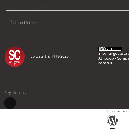
Qui està connectat
Usuaris navegant en aquest fòrum: No hi ha cap usuari registrat i 4 visitants
Índex del fòrum
El contingut està d
Softcatalà © 1998-
2026
Atribució - Compar
contrari.
Seguiu-nos
El lloc web de