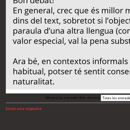
Bon debat!
En general, crec que és millor 
dins del text, sobretot si l’objec
paraula d’una altra llengua (co
valor especial, val la pena subst
Ara bé, en contextos informals 
habitual, potser té sentit conse
naturalitat.
Mostra les entrades dels darrers:
Envia una resposta
Torna a: Llengua i traducció de programari