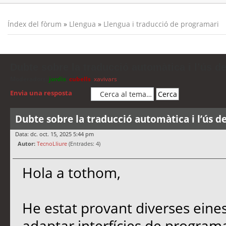
Índex del fòrum
»
Llengua
»
Llengua i traducció de programari
Dubte sobre la traducció automàtica i l’ús d
Moderadors:
jordis
,
cubells
,
xavivars
Envia una resposta
Dubte sobre la traducció automàtica i l’ús d
Data: dc. oct. 15, 2025 5:44 pm
Autor:
TecnoLliure
(Entrades: 4)
Hola a tothom,
He estat provant diverses eine
adaptar interfícies de programa