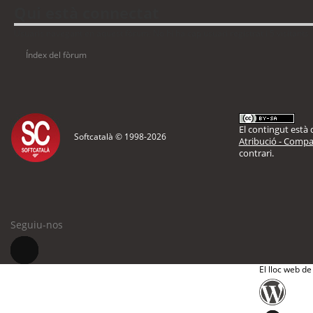
Qui està connectat
Usuaris navegant en aquest fòrum: No hi ha cap usuari registrat i 5 visitants
Índex del fòrum
El contingut està d
Softcatalà © 1998-
2026
Atribució - Compar
contrari.
Seguiu-nos
El lloc web de