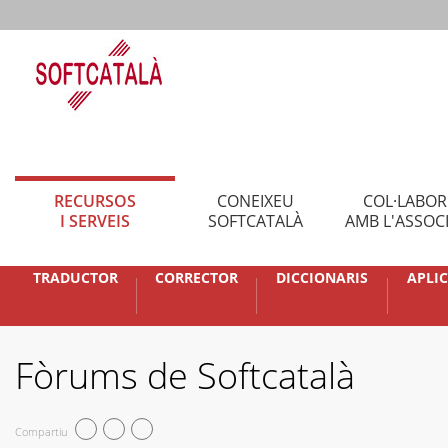
RECURSOS
CONEIXEU
COL·LABO
I SERVEIS
SOFTCATALÀ
AMB L'ASSOC
TRADUCTOR
CORRECTOR
DICCIONARIS
APLI
Fòrums de Softcatalà
Compartiu