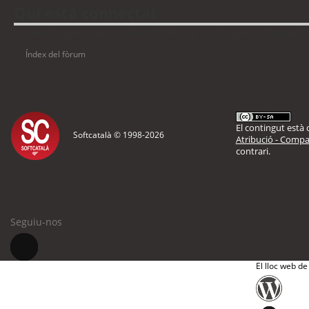
Qui està connectat
Usuaris navegant en aquest fòrum: No hi ha cap usuari registrat i 8 visitants
Índex del fòrum
El contingut està d
Softcatalà © 1998-
2026
Atribució - Compar
contrari.
Seguiu-nos
El lloc web de