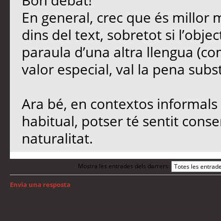
Bon debat!
En general, crec que és millor 
dins del text, sobretot si l’objec
paraula d’una altra llengua (co
valor especial, val la pena subst
Ara bé, en contextos informals 
habitual, potser té sentit conse
naturalitat.
Mostra les entrades dels darrers:
Envia una resposta
Torna a: Llengua i traducció de programari