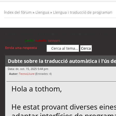
Índex del fòrum
»
Llengua
»
Llengua i traducció de programari
Dubte sobre la traducció automàtica i l’ús d
Moderadors:
jordis
,
cubells
,
xavivars
Envia una resposta
Dubte sobre la traducció automàtica i l’ús d
Data: dc. oct. 15, 2025 5:44 pm
Autor:
TecnoLliure
(Entrades: 4)
Hola a tothom,
He estat provant diverses eine
adaptar interfícies de programa