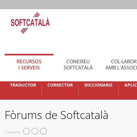
RECURSOS
CONEIXEU
COL·LABO
I SERVEIS
SOFTCATALÀ
AMB L'ASSOC
TRADUCTOR
CORRECTOR
DICCIONARIS
APLI
Fòrums de Softcatalà
Compartiu