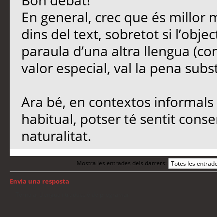
Bon debat!
En general, crec que és millor 
dins del text, sobretot si l’objec
paraula d’una altra llengua (co
valor especial, val la pena subst
Ara bé, en contextos informals 
habitual, potser té sentit conse
naturalitat.
Mostra les entrades dels darrers:
Envia una resposta
Torna a: Llengua i traducció de programari