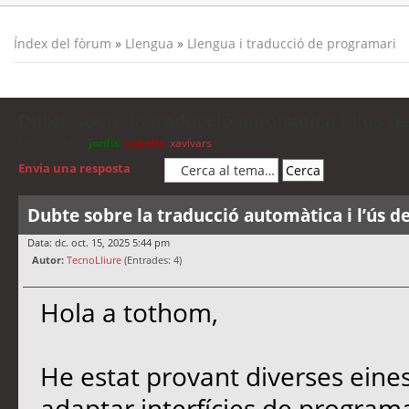
Índex del fòrum
»
Llengua
»
Llengua i traducció de programari
Dubte sobre la traducció automàtica i l’ús d
Moderadors:
jordis
,
cubells
,
xavivars
Envia una resposta
Dubte sobre la traducció automàtica i l’ús d
Data: dc. oct. 15, 2025 5:44 pm
Autor:
TecnoLliure
(Entrades: 4)
Hola a tothom,
He estat provant diverses eine
adaptar interfícies de programa