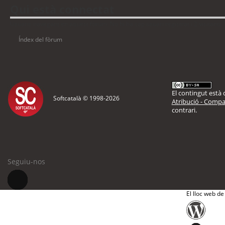
Qui està connectat
Usuaris navegant en aquest fòrum: No hi ha cap usuari registrat i 2 visitants
Índex del fòrum
El contingut està d
Softcatalà © 1998-
2026
Atribució - Compar
contrari.
Seguiu-nos
El lloc web de