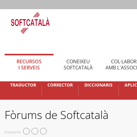
RECURSOS
CONEIXEU
COL·LABO
I SERVEIS
SOFTCATALÀ
AMB L'ASSOC
TRADUCTOR
CORRECTOR
DICCIONARIS
APLI
Fòrums de Softcatalà
Compartiu