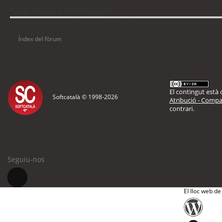
Qui està connectat
Usuaris navegant en aquest fòrum: No hi ha cap usuari registrat i 9 visitants
Índex del fòrum
El contingut està d
Softcatalà © 1998-
2026
Atribució - Compar
contrari.
Seguiu-nos
El lloc web de