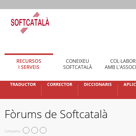
RECURSOS
CONEIXEU
COL·LABO
I SERVEIS
SOFTCATALÀ
AMB L'ASSOC
TRADUCTOR
CORRECTOR
DICCIONARIS
APLI
Fòrums de Softcatalà
Compartiu