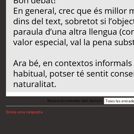
Bon debat!
En general, crec que és millor 
dins del text, sobretot si l’objec
paraula d’una altra llengua (co
valor especial, val la pena subst
Ara bé, en contextos informals 
habitual, potser té sentit conse
naturalitat.
Mostra les entrades dels darrers:
Envia una resposta
Torna a: Llengua i traducció de programari