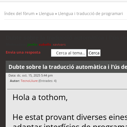
Índex del fòrum
»
Llengua
»
Llengua i traducció de programari
Dubte sobre la traducció automàtica i l’ús d
Moderadors:
jordis
,
cubells
,
xavivars
Envia una resposta
Dubte sobre la traducció automàtica i l’ús d
Data: dc. oct. 15, 2025 5:44 pm
Autor:
TecnoLliure
(Entrades: 4)
Hola a tothom,
He estat provant diverses eine
adaptar interfícies de programa