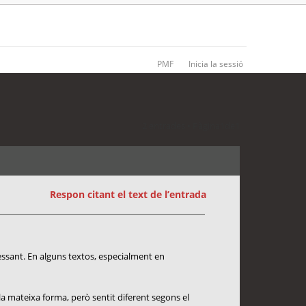
PMF
Inicia la sessió
2 entrades • Pàgina
1
de
1
Respon citant el text de l’entrada
essant. En alguns textos, especialment en
la mateixa forma, però sentit diferent segons el