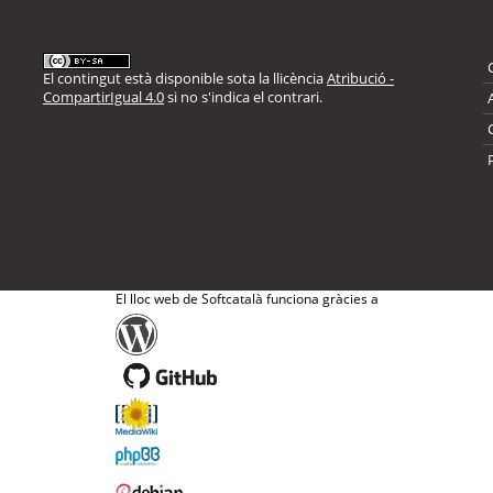
El contingut està disponible sota la llicència
Atribució -
CompartirIgual 4.0
si no s'indica el contrari.
El lloc web de Softcatalà funciona gràcies a