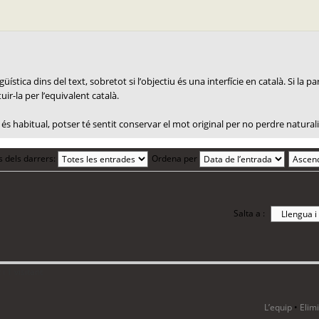
ística dins del text, sobretot si l’objectiu és una interfície en català. Si la 
uir-la per l’equivalent català.
és habitual, potser té sentit conservar el mot original per no perdre naturali
s dels darrers:
Ordena per
Salta a :
 1 visitant
L’equip
•
Elim