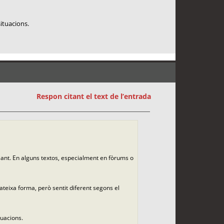
situacions.
Respon citant el text de l’entrada
sant. En alguns textos, especialment en fòrums o
teixa forma, però sentit diferent segons el
tuacions.