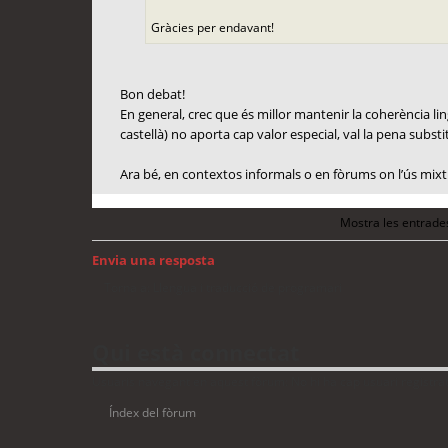
Gràcies per endavant!
Bon debat!
En general, crec que és millor mantenir la coherència lingü
castellà) no aporta cap valor especial, val la pena substit
Ara bé, en contextos informals o en fòrums on l’ús mixt 
Mostra les entrade
Envia una resposta
Torna a: Llengua i traducció de programari
Qui està connectat
Usuaris navegant en aquest fòrum: No hi ha cap usuari registrat i
Índex del fòrum