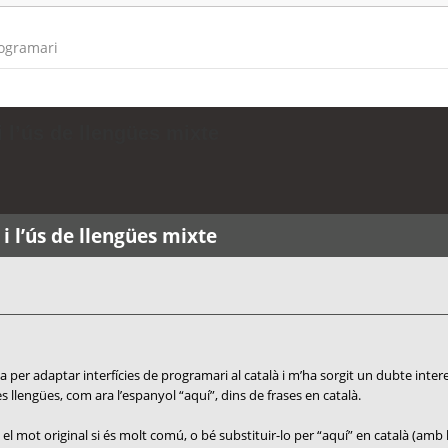
rogramari
 l’ús de llengües mixte
i l’ús de llengües mixte
 per adaptar interfícies de programari al català i m’ha sorgit un dubte inter
 llengües, com ara l’espanyol “aquí”, dins de frases en català.
el mot original si és molt comú, o bé substituir-lo per “aquí” en català (amb 