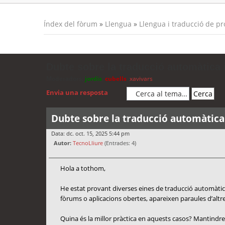
Índex del fòrum
»
Llengua
»
Llengua i traducció de p
Dubte sobre la traducció automàtica i
Moderadors:
jordis
,
cubells
,
xavivars
Envia una resposta
Dubte sobre la traducció automàtica 
Data: dc. oct. 15, 2025 5:44 pm
Autor:
TecnoLliure
(Entrades: 4)
Hola a tothom,
He estat provant diverses eines de traducció automàtica
fòrums o aplicacions obertes, apareixen paraules d’altres
Quina és la millor pràctica en aquests casos? Mantindre 