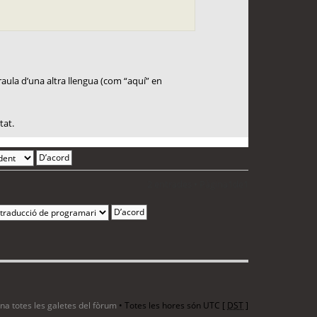
paraula d’una altra llengua (com “aquí” en
tat.
2 entrades • Pàgina
1
de
1
ina totes les galetes del fòrum
• Totes les hores són UTC [
DST
]