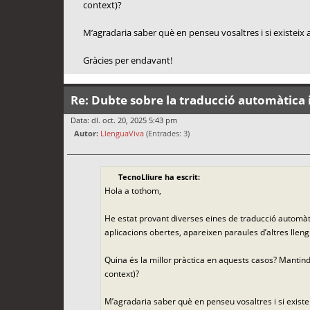
context)?
M’agradaria saber què en penseu vosaltres i si existeix a
Gràcies per endavant!
Re: Dubte sobre la traducció automàtica i
Data: dl. oct. 20, 2025 5:43 pm
Autor:
LlenguaViva
(Entrades: 3)
TecnoLliure ha escrit:
Hola a tothom,
He estat provant diverses eines de traducció automàti
aplicacions obertes, apareixen paraules d’altres lleng
Quina és la millor pràctica en aquests casos? Mantindr
context)?
M’agradaria saber què en penseu vosaltres i si existei