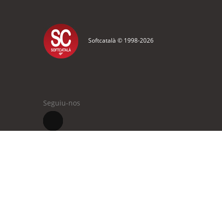
Softcatalà © 1998-
2026
Seguiu-nos