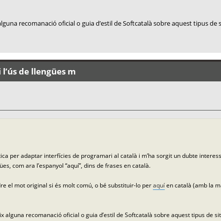
lguna recomanació oficial o guia d’estil de Softcatalà sobre aquest tipus de 
 l’ús de llengües m
ca per adaptar interfícies de programari al català i m’ha sorgit un dubte interes
ües, com ara l’espanyol “aquí”, dins de frases en català.
e el mot original si és molt comú, o bé substituir-lo per
aquí
en català (amb la ma
x alguna recomanació oficial o guia d’estil de Softcatalà sobre aquest tipus de si