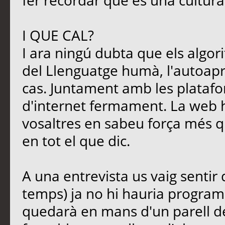
fer recordar que és una cultura
I QUE CAL?
I ara ningú dubta que els algori
del Llenguatge humà, l'autoapre
cas. Juntament amb les platafo
d'internet fermament. La web 
vosaltres en sabeu força més qu
en tot el que dic.
A una entrevista us vaig sentir
temps) ja no hi hauria programa
quedarà en mans d'un parell d