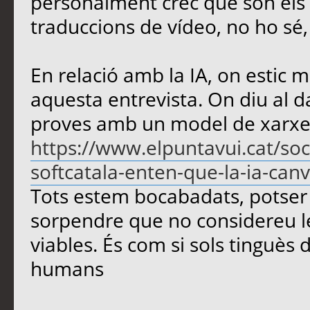
personalment crec que són els m
traduccions de vídeo, no ho sé
En relació amb la IA, on estic m
aquesta entrevista. On diu al d
proves amb un model de xarxe
https://www.elpuntavui.cat/soc
softcatala-enten-que-la-ia-canvi
Tots estem bocabadats, potser 
sorpendre que no considereu le
viables. És com si sols tinguès d
humans