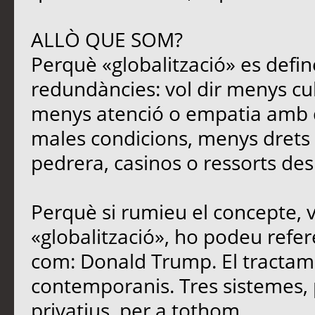
ALLÒ QUE SOM?
Perquè «globalització» es defin
redundàncies: vol dir menys cu
menys atenció o empatia amb qu
males condicions, menys drets i
pedrera, casinos o ressorts des
Perquè si rumieu el concepte, 
«globalització», ho podeu refere
com: Donald Trump. El tracta
contemporanis. Tres sistemes, 
privatius, per a tothom.