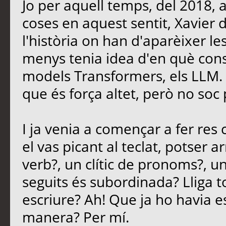
Jo per aquell temps, del 2018, 
coses en aquest sentit, Xavier
l'història on han d'aparèixer le
menys tenia idea d'en què consi
models Transformers, els LLM. E
que és força altet, però no soc 
I ja venia a començar a fer re
el vas picant al teclat, potser 
verb?, un clític de pronoms?, u
seguits és subordinada? Lliga t
escriure? Ah! Que ja ho havia es
manera? Per mí.