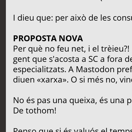
I dieu que: per això de les cons
PROPOSTA NOVA
Per què no feu net, i el trèieu?
gent que s'acosta a SC a fora de
especialitzats. A Mastodon prefe
diuen «xarxa». O si més no, vinc
No és pas una queixa, és una p
De tothom!
Penso que si és valuós el temps