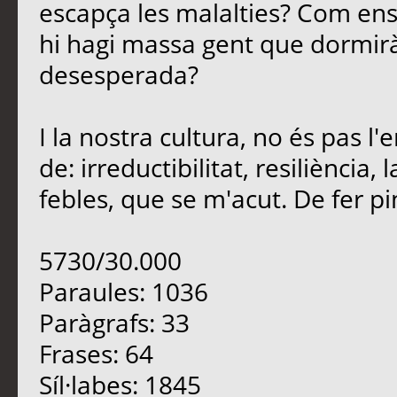
escapça les malalties? Com en
hi hagi massa gent que dormirà
desesperada?
I la nostra cultura, no és pas 
de: irreductibilitat, resiliència
febles, que se m'acut. De fer pinya
5730/30.000
Paraules: 1036
Paràgrafs: 33
Frases: 64
Síl·labes: 1845