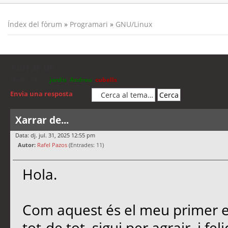
Índex del fòrum
»
Programari
»
GNU/Linux
Xarrar de...
Moderadors:
jordis
,
Andreu
,
cubells
Envia una resposta
Xarrar de...
Data: dj. jul. 31, 2025 12:55 pm
Autor:
Rafel Pazos
(Entrades: 11)
Hola.
Com aquest és el meu primer es
tot-de tot, sigui per agrair, i f