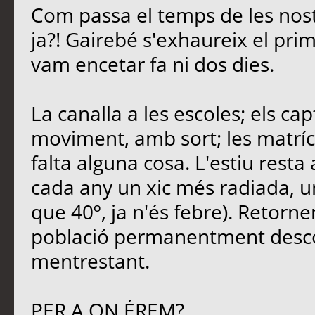
Com passa el temps de les nost
ja?! Gairebé s'exhaureix el pri
vam encetar fa ni dos dies.
La canalla a les escoles; els ca
moviment, amb sort; les matrícu
falta alguna cosa. L'estiu rest
cada any un xic més radiada, u
que 40º, ja n'és febre). Retornem
població permanentment descon
mentrestant.
PER A ON ÉREM?