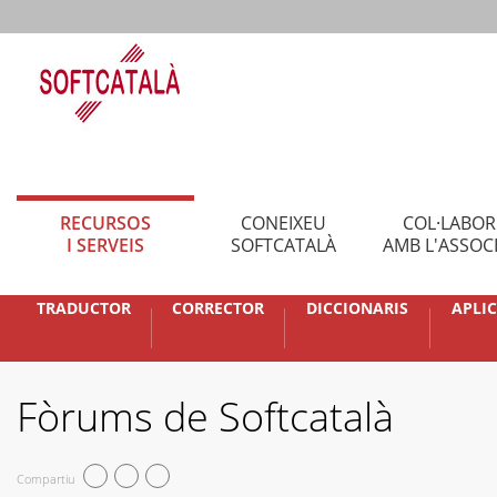
RECURSOS
CONEIXEU
COL·LABO
I SERVEIS
SOFTCATALÀ
AMB L'ASSOC
TRADUCTOR
CORRECTOR
DICCIONARIS
APLI
Fòrums de Softcatalà
Compartiu