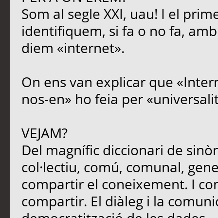
Som al segle XXI, uau! I el prim
identifiquem, si fa o no fa, amb
diem «internet».
On ens van explicar que «Intern
nos-en» ho feia per «universali
VEJAM?
Del magnífic diccionari de sinòn
col·lectiu, comú, comunal, genera
compartir el coneixement. I c
compartir. El diàleg i la comun