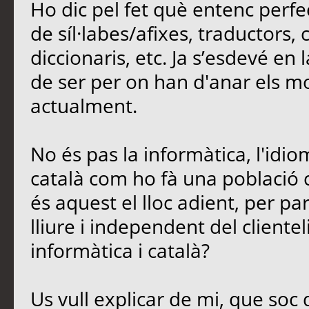
Ho dic pel fet què entenc perfe
de síl·labes/afixes, traductors,
diccionaris, etc. Ja s’esdevé en
de ser per on han d'anar els mod
actualment.
No és pas la informàtica, l'idio
català com ho fà una població 
és aquest el lloc adient, per parl
lliure i independent del cliente
informàtica i català?
Us vull explicar de mi, que soc 