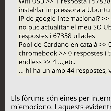
Wifi USB >> 1 resposta i 5783
instal·lar impressora a Ubuntu 
IP de google internacional? >>
no puc actualitar el meu SO Ub
respostes i 67358 ullades
Pool de Cardano en català >> 
chromebook >> 0 respostes i
endless >> 4 ...,etc.
... hi ha un amb 44 respostes, v
Els fòrums són eines per inter
m'emociono. I aquests evident