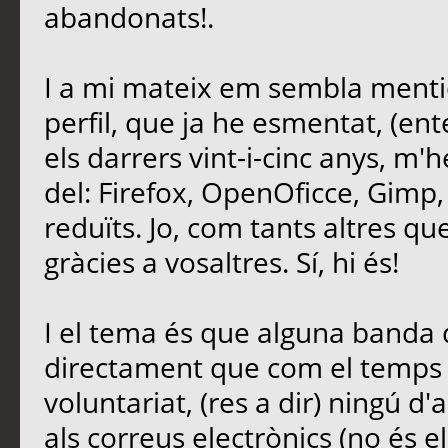
abandonats!.
I a mi mateix em sembla mentid
perfil, que ja he esmentat, (ent
els darrers vint-i-cinc anys, m'
del: Firefox, OpenOficce, Gimp,
reduïts. Jo, com tants altres que 
gràcies a vosaltres. Sí, hi és!
I el tema és que alguna banda d
directament que com el temps é
voluntariat, (res a dir) ningú d'
als correus electrònics (no és e