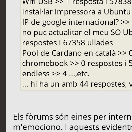
Wifi USB >> 1 resposta i 5783
instal·lar impressora a Ubuntu 
IP de google internacional? >>
no puc actualitar el meu SO Ub
respostes i 67358 ullades
Pool de Cardano en català >> 
chromebook >> 0 respostes i
endless >> 4 ...,etc.
... hi ha un amb 44 respostes, v
Els fòrums són eines per inter
m'emociono. I aquests evident