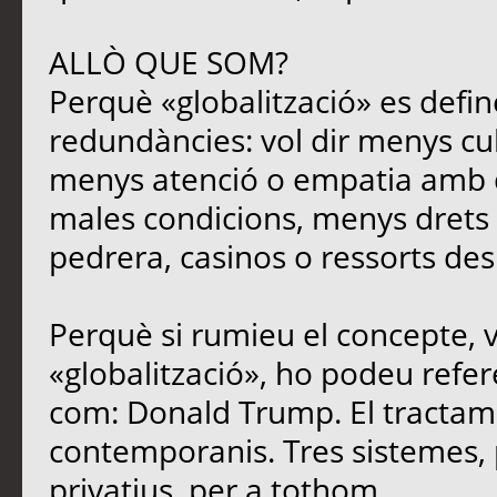
ALLÒ QUE SOM?
Perquè «globalització» es defin
redundàncies: vol dir menys cu
menys atenció o empatia amb qu
males condicions, menys drets i
pedrera, casinos o ressorts des
Perquè si rumieu el concepte, 
«globalització», ho podeu refere
com: Donald Trump. El tracta
contemporanis. Tres sistemes, 
privatius, per a tothom.