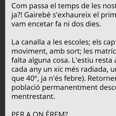
Com passa el temps de les nost
ja?! Gairebé s'exhaureix el pri
vam encetar fa ni dos dies.
La canalla a les escoles; els ca
moviment, amb sort; les matrícu
falta alguna cosa. L'estiu rest
cada any un xic més radiada, u
que 40º, ja n'és febre). Retornem
població permanentment descon
mentrestant.
PER A ON ÉREM?