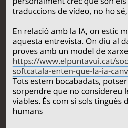
personalment crec que són els m
traduccions de vídeo, no ho sé
En relació amb la IA, on estic m
aquesta entrevista. On diu al d
proves amb un model de xarxe
https://www.elpuntavui.cat/soc
softcatala-enten-que-la-ia-canvi
Tots estem bocabadats, potser 
sorpendre que no considereu le
viables. És com si sols tinguès d
humans