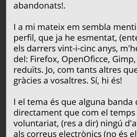
abandonats!.
I a mi mateix em sembla mentid
perfil, que ja he esmentat, (ent
els darrers vint-i-cinc anys, m'
del: Firefox, OpenOficce, Gimp,
reduïts. Jo, com tants altres que 
gràcies a vosaltres. Sí, hi és!
I el tema és que alguna banda d
directament que com el temps é
voluntariat, (res a dir) ningú d'
als correus electrònics (no és e