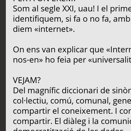
Som al segle XXI, uau! I el prim
identifiquem, si fa o no fa, amb
diem «internet».
On ens van explicar que «Intern
nos-en» ho feia per «universali
VEJAM?
Del magnífic diccionari de sinòn
col·lectiu, comú, comunal, genera
compartir el coneixement. I c
compartir. El diàleg i la comun