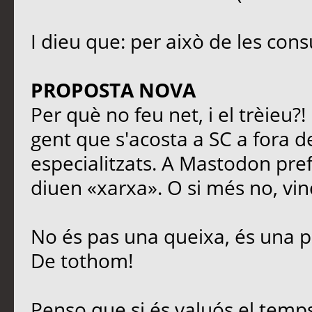
I dieu que: per això de les cons
PROPOSTA NOVA
Per què no feu net, i el trèieu?
gent que s'acosta a SC a fora de
especialitzats. A Mastodon prefe
diuen «xarxa». O si més no, vinc
No és pas una queixa, és una p
De tothom!
Penso que si és valuós el temps