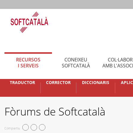
RECURSOS
CONEIXEU
COL·LABO
I SERVEIS
SOFTCATALÀ
AMB L'ASSOC
TRADUCTOR
CORRECTOR
DICCIONARIS
APLI
Fòrums de Softcatalà
Compartiu