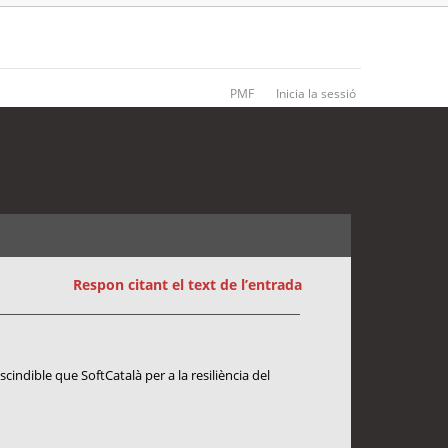
PMF
Inicia la sessió
10 entrades • Pàgina
1
de
1
Respon citant el text de l’entrada
cindible que SoftCatalà per a la resiliència del