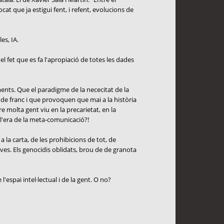
cat que ja estigui fent, i refent, evolucions de
es, IA.
el fet que es fa l'apropiació de totes les dades
ents. Que el paradigme de la nececitat de la
 de franc i que provoquen que mai a la història
molta gent viu en la precarietat, en la
 l'era de la meta-comunicació?!
 la carta, de les prohibicions de tot, de
ives. Els genocidis oblidats, brou de de granota
'espai intel·lectual i de la gent. O no?