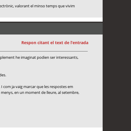
lectrònic, valorant el minso temps que vivim
Respon citant el text de l’entrada
mplement he imaginat podien ser interessants,
des.
. I com ja vaig marcar que les respostes em
s o menys, en un moment de lleure, al setembre,