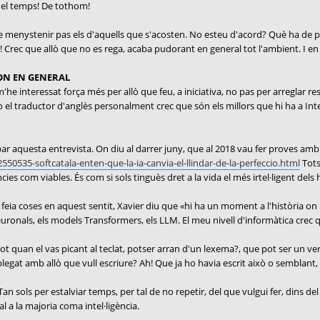
del temps! De tothom!
e menystenir pas els d'aquells que s'acosten. No esteu d'acord? Què ha de pe
! Crec que allò que no es rega, acaba pudorant en general tot l'ambient. I en 
MON EN GENERAL
e interessat força més per allò que feu, a iniciativa, no pas per arreglar res.
 o el traductor d'anglès personalment crec que són els millors que hi ha a Int
robar aquesta entrevista. On diu al darrer juny, que al 2018 vau fer proves a
550535-softcatala-enten-que-la-ia-canvia-el-llindar-de-la-perfeccio.html
Tots
ies com viables. És com si sols tinguès dret a la vida el més irtel·ligent del
feia coses en aquest sentit, Xavier diu que «hi ha un moment a l'història on 
ronals, els models Transformers, els LLM. El meu nivell d'informàtica crec qu
ot quan el vas picant al teclat, potser arran d'un lexema?, que pot ser un ve
legat amb allò que vull escriure? Ah! Que ja ho havia escrit això o semblant,
an sols per estalviar temps, per tal de no repetir, del que vulgui fer, dins de
val a la majoria coma intel·ligència.