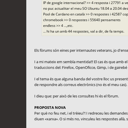
IP de google internacional? >> 4 resposta i 27791 a v
no puc actualitar el meu SO Ubuntu 18.04 a 20.04 des
Pool de Cardano en català >> 0 respostes i 42587 c
chromebook >> 0 respostes i 55640 pensaments
endless >> 4 ...,etc.
... hi ha un amb 44 respostes, val a dir, de fa temps.
Els fòrums són eines per internautes veterans, jo d'e
I a mi mateix em sembla mentida!!! El cas és que amb el m
traduccions del: Firefox, OpenOficce, Gimp, i de gairebé to
I el tema és que alguna banda del vostre lloc us presente
de respondre als correus electrònics (no és el meu cas).
I dieu que: per això de les consultes hi és el fòrum.
PROPOSTA NOVA
Per què no feu net, i el trèieu?! I redreceu les demandes 
diuen «xarxa». O si més no, vinculeu les respostes allà, s