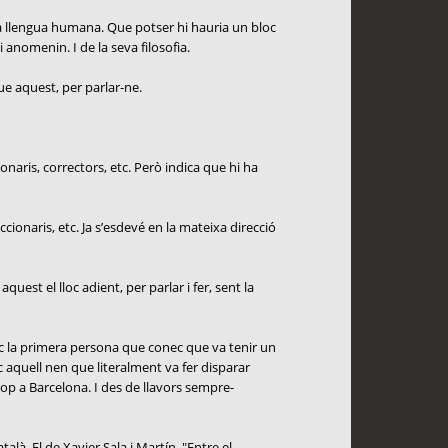
da llengua humana. Que potser hi hauria un bloc
 anomenin. I de la seva filosofia.
que aquest, per parlar-ne.
onaris, correctors, etc. Però indica que hi ha
cionaris, etc. Ja s’esdevé en la mateixa direcció
uest el lloc adient, per parlar i fer, sent la
oc la primera persona que conec que va tenir un
c aquell nen que literalment va fer disparar
cop a Barcelona. I des de llavors sempre-
là. El de Xavier Sala i Martín. "Entre el