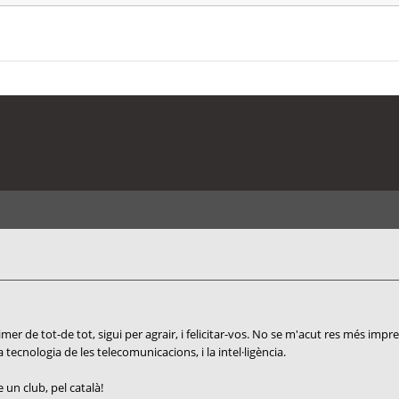
r de tot-de tot, sigui per agrair, i felicitar-vos. No se m'acut res més impres
a tecnologia de les telecomunicacions, i la intel·ligència.
un club, pel català!