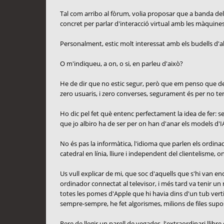
Tal com arribo al fòrum, volia proposar que a banda del
concret per parlar d'interacció virtual amb les màquines:
Personalment, estic molt interessat amb els budells d'all
O m'indiqueu, a on, o si, en parleu d'això?
He de dir que no estic segur, però que em penso que des d
zero usuaris, i zero converses, segurament és per no ten
Ho dic pel fet què entenc perfectament la idea de fer: sep
que jo albiro ha de ser per on han d'anar els models d'IA
No és pas la informàtica, l'idioma que parlen els ordinado
catedral en línia, lliure i independent del clientelisme, o
Us vull explicar de mi, que soc d'aquells que s'hi van 
ordinador connectat al televisor, i més tard va tenir un
totes les pomes d'Apple que hi havia dins d'un tub verti
sempre-sempre, he fet algorismes, milions de files s
Rere de llegir un parell de vegades, l'extraordinari llib