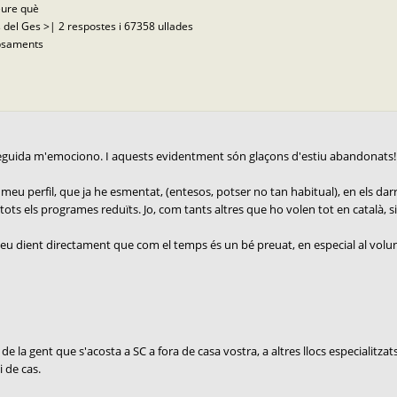
eure què
 del Ges >| 2 respostes i 67358 ullades
opsaments
nseguida m'emociono. I aquests evidentment són glaçons d'estiu abandonats!
eu perfil, que ja he esmentat, (entesos, potser no tan habitual), en els darre
ts els programes reduïts. Jo, com tants altres que ho volen tot en català, si hi 
u dient directament que com el temps és un bé preuat, en especial al voluntari
de la gent que s'acosta a SC a fora de casa vostra, a altres llocs especialitzat
i de cas.