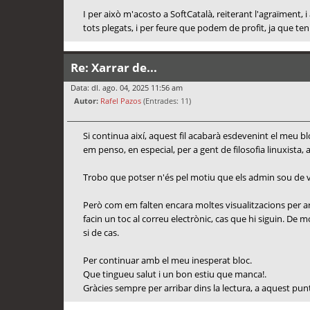
I per això m'acosto a SoftCatalà, reiterant l'agraïment
tots plegats, i per feure que podem de profit, ja que ten
Re: Xarrar de...
Data: dl. ago. 04, 2025 11:56 am
Autor:
Rafel Pazos
(Entrades: 11)
Si continua així, aquest fil acabarà esdevenint el meu
em penso, en especial, per a gent de filosofia linuxista, 
Trobo que potser n'és pel motiu que els admin sou de vac
Però com em falten encara moltes visualitzacions per ar
facin un toc al correu electrònic, cas que hi siguin. D
si de cas.
Per continuar amb el meu inesperat bloc.
Que tingueu salut i un bon estiu que manca!.
Gràcies sempre per arribar dins la lectura, a aquest pun