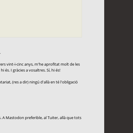
.
rs vint-i-cinc anys, m'he aprofitat molt de les
és. I gràcies a vosaltres. Sí, hi és!
at, (res a dir) ningú d'allà en té l'obligació
s. A Mastodon preferible, al Tuiter, allà que tots