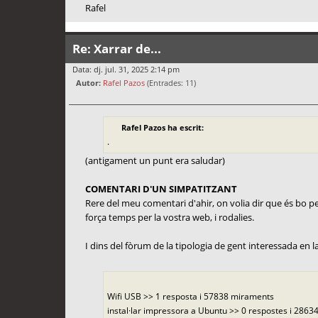
Rafel
Re: Xarrar de...
Data: dj. jul. 31, 2025 2:14 pm
Autor:
Rafel Pazos
(Entrades: 11)
Rafel Pazos ha escrit:
.
(antigament un punt era saludar)
COMENTARI D'UN SIMPATITZANT
Rere del meu comentari d'ahir, on volia dir que és bo per 
força temps per la vostra web, i rodalies.
I dins del fòrum de la tipologia de gent interessada en la f
Wifi USB >> 1 resposta i 57838 miraments
instal·lar impressora a Ubuntu >> 0 respostes i 28634