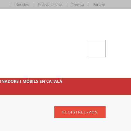
Notícies
Esdeveniments
Premsa
Fòrums
INADORS I MÒBILS EN CATALÀ
REGISTREU-VOS