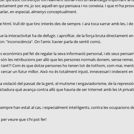
irectament per mi, jo soc aquell en qui pensava i no coneixia. I que m'ha provo
parlar, en especial, almenys conceptualment.
ml. Vull dir que tinc interès des de sempre. I ara toca xarrar amb les, i de l
la interactivitat ha de defugir, i aprofitar, de la força bruta directament en 
on: "inconsciència". On l'amic Xavier parla de sentit comú.
 econòmics pel fet de regalar la seva informació personal, i els seus pensam
 són les retribucions per allò que les persones normals donem, sense remei,
e tant?! Com és que dotze persones ho tenen tot de tothom, com mai, mentre 
cercar un futur millor. Això no és totalment injust, innecessari i indecent en
violació del passat de la gent, el mutisme i engaviadorisme, de la repressió a
dictadura què avança contra allò que hauria de ser Internet amb les IA privat
mpre han estat al cas, i especialment intel·ligents, contra les ocupacions de l
 per veure que s'hi pot fer!