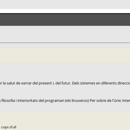
la salut de xerrar del present i, del futur. Dels sistemes en diferents direccio
ilosofia i interioritats del programari (els linuxeros) Per sobre de l'únic interè
 cops d'ull