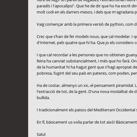
paradís i l'apocalipsi". Que he de dir que ho ha escrit d
molt codi en els darrers mesos, i dels que m'agradaria 
Vaig començar amb la primera versió de python, com de ht
Crec que s’han de fer models nous, que cal modelar. I que 
d'Internet, pels quatre que hi ha. Que jo els considero c
I que cal recordar a les persones que no obtenen guanys
feina ha canviat substancialment, i més que ho farà. On
de la humanitat hi ha hagut gent que s'hagi apropiat d
pobresa, fugint del seu país en pateres, com poden, per 
Ha de costar, almenys un xic, el pensament piramidal. La 
l'extracció de tot, de la gent. D'una nova modalitat de 
bullida.
I tradicionalment els països del Mediterrani Occidental se
En fí, bàsicament us volia parlar de tot això! Bàsicament
Salut