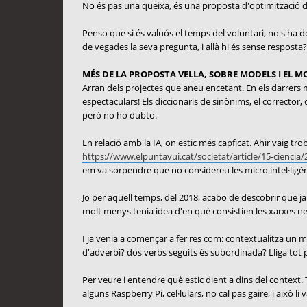
No és pas una queixa, és una proposta d'optimització 
Penso que si és valuós el temps del voluntari, no s'ha d
de vegades la seva pregunta, i allà hi és sense resposta?
MÉS DE LA PROPOSTA VELLA, SOBRE MODELS I EL 
Arran dels projectes que aneu encetant. En els darrers m'h
espectaculars! Els diccionaris de sinònims, el corrector,
però no ho dubto.
En relació amb la IA, on estic més capficat. Ahir vaig t
https://www.elpuntavui.cat/societat/article/15-ciencia/2
em va sorpendre que no considereu les micro intel·ligènc
Jo per aquell temps, del 2018, acabo de descobrir que ja 
molt menys tenia idea d'en què consistien les xarxes neu
I ja venia a començar a fer res com: contextualitza un m
d'adverbi? dos verbs seguits és subordinada? Lliga tot p
Per veure i entendre què estic dient a dins del context. T
alguns Raspberry Pi, cel·lulars, no cal pas gaire, i això li 