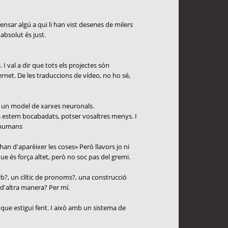
nsar algú a qui li han vist desenes de milers
absolut és just.
 I val a dir que tots els projectes són
ernet. De les traduccions de vídeo, no ho sé,
mb un model de xarxes neuronals.
 estem bocabadats, potser vosaltres menys. I
s humans
han d'aparèixer les coses» Però llavors jo ni
e és força altet, però no soc pas del gremi.
rb?, un clític de pronoms?, una construcció
 d'altra manera? Per mí.
l que estigui fent. I això amb un sistema de