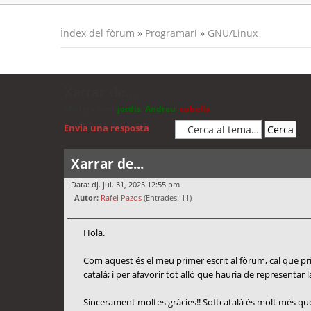
Índex del fòrum
»
Programari
»
GNU/Linux
Xarrar de...
Moderadors:
jordis
,
Andreu
,
cubells
Envia una resposta
Xarrar de...
Data: dj. jul. 31, 2025 12:55 pm
Autor:
Rafel Pazos
(Entrades: 11)
Hola.
Com aquest és el meu primer escrit al fòrum, cal que prime
català; i per afavorir tot allò que hauria de representar l
Sincerament moltes gràcies!! Softcatalà és molt més que 