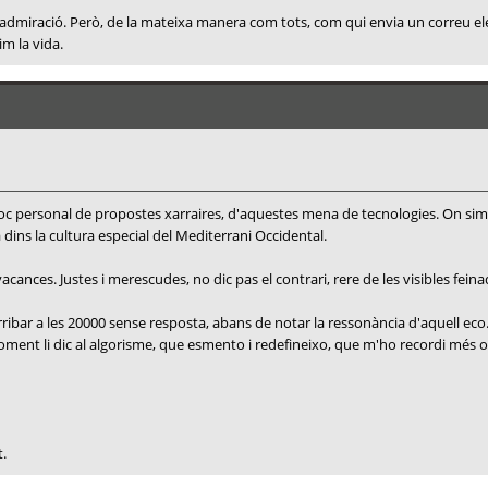
, i admiració. Però, de la mateixa manera com tots, com qui envia un correu e
im la vida.
 bloc personal de propostes xarraires, d'aquestes mena de tecnologies. On si
a dins la cultura especial del Mediterrani Occidental.
ances. Justes i merescudes, no dic pas el contrari, rere de les visibles feina
ribar a les 20000 sense resposta, abans de notar la ressonància d'aquell eco
e moment li dic al algorisme, que esmento i redefineixo, que m'ho recordi mé
t.