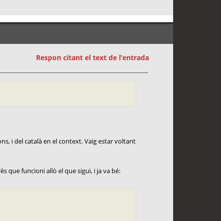
Respon citant el text de l’entrada
ns, i del català en el context. Vaig estar voltant
s que funcioni allò el que sigui, i ja va bé: