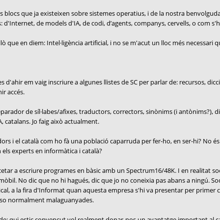
s blocs que ja existeixen sobre sistemes operatius, i de la nostra benvolgu
 d'Internet, de models d'IA, de codi, d’agents, companys, cervells, o com s'hi
ò que en diem: Intel·ligència artificial, i no se m'acut un lloc més necessari 
'ahir em vaig inscriure a algunes llistes de SC per parlar de: recursos, dicci
ir accés.
arador de síl·labes/afixes, traductors, correctors, sinònims (i antònims?), dic
, catalans. Jo faig això actualment.
rs i el català com ho fà una població caparruda per fer-ho, en ser-hi? No és aq
n els experts en informàtica i català?
encetar a escriure programes en bàsic amb un Spectrum16/48K. I en realitat s
 mòbil. No dic que no hi hagués, dic que jo no coneixia pas abans a ningú. So
cal, a la fira d'Informat quan aquesta empresa s'hi va presentar per primer 
uposo normalment malaguanyades.
re de: qui estic convençut vol realment donar-nos un avantatge important al cata