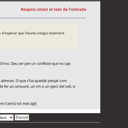
Respon citant el text de l’entrada
he d'esperar que Ubuntu estigui totalment
'inici. Deu ser per un conflicte que no sap
ts adreces. O que s'ha quedat penjat com
de fer un umount, un rm o un eject del vell, si
t t'anirà tot més àgil.
2 entrades • Pàgina
1
de
1