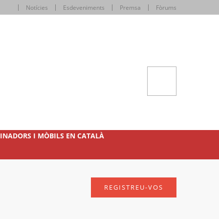
Notícies
Esdeveniments
Premsa
Fòrums
INADORS I MÒBILS EN CATALÀ
REGISTREU-VOS