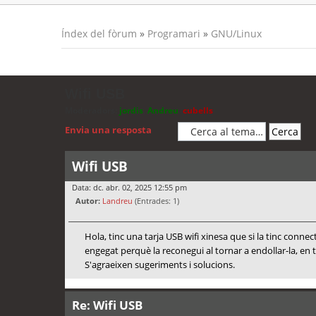
Índex del fòrum
»
Programari
»
GNU/Linux
Wifi USB
Moderadors:
jordis
,
Andreu
,
cubells
Envia una resposta
Wifi USB
Data: dc. abr. 02, 2025 12:55 pm
Autor:
Landreu
(Entrades: 1)
Hola, tinc una tarja USB wifi xinesa que si la tinc conn
engegat perquè la reconegui al tornar a endollar-la, en 
S'agraeixen sugeriments i solucions.
Re: Wifi USB