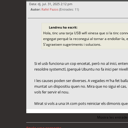
Data: dj. jul. 31, 2025 2:12 pm
Autor:
Rafel Pazos
(Entrades: 11)
Landreu ha escrit:
Hola, tinc una tarja USB wifi xinesa que si la tinc c
engegat perquè la reconegui al tornar a endollar-la, e
S'agraeixen sugeriments i solucions.
Si el usb funciona un cop encetat, però no al inici, ent
resoldre systemctl, (perquè Ubuntu no fa inici per nivells
I les causes poden ser diverses. A vegades m'ha fet bal
muntat un dispositiu quen no. Mira que no sigui el cas, i 
vols fer servir el nou.
Mirat si vols a una IA com pots reiniciar els dimonis que
Mostra les entrade
Envia una resposta