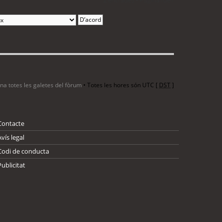
ina totes les galetes del fòrum
• Totes les hores són UTC [
DST
]
Contacte
Avís legal
Codi de conducta
Publicitat