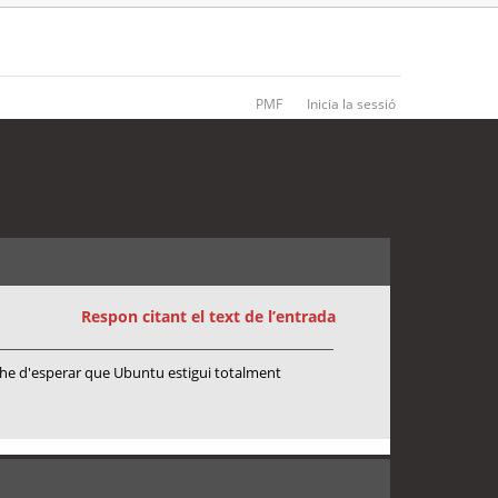
PMF
Inicia la sessió
2 entrades • Pàgina
1
de
1
Respon citant el text de l’entrada
és he d'esperar que Ubuntu estigui totalment