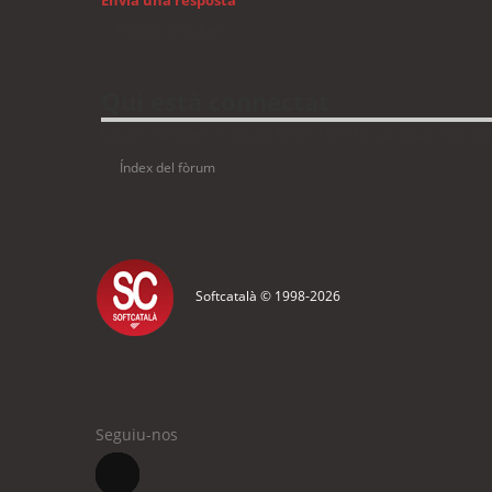
Torna a: GNU/Linux
Qui està connectat
Usuaris navegant en aquest fòrum: No hi ha cap usuari registrat 
Índex del fòrum
Softcatalà © 1998-
2026
Seguiu-nos