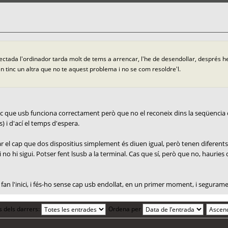
onnectada l'ordinador tarda molt de tems a arrencar, l'he de desendollar, després 
n tinc un altra que no te aquest problema i no se com resoldre'l.
enc que usb funciona correctament però que no el reconeix dins la seqüencia d
) i d'ací el temps d'espera.
lar el cap que dos dispositius simplement és diuen igual, però tenen diferen
no hi sigui. Potser fent lsusb a la terminal. Cas que sí, però que no, hauries 
 fan l'inici, i fés-ho sense cap usb endollat, en un primer moment, i seguramen
s dels darrers:
Ordena per