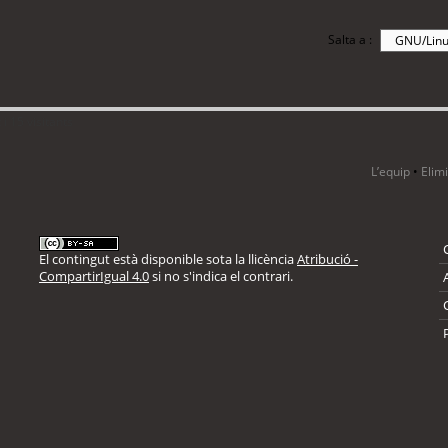
Salta a :
i 15 visitants
L’equip
•
Elim
El contingut està disponible sota la llicència
Atribució -
CompartirIgual 4.0
si no s'indica el contrari.