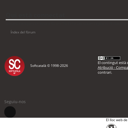
Qui està connectat
Usuaris navegant en aquest fòrum: No hi ha cap usuari registrat i 6 visitants
Índex del fòrum
El contingut està d
Softcatalà © 1998-
2026
Atribució - Compar
contrari.
Seguiu-nos
El lloc web de