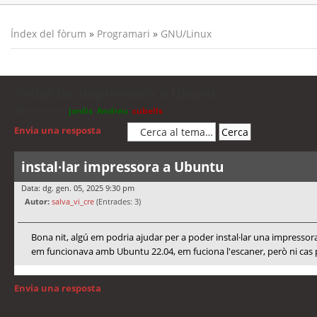
Índex del fòrum
»
Programari
»
GNU/Linux
instal·lar impressora a Ubuntu
Moderadors:
jordis
,
Andreu
,
cubells
Envia una resposta
instal·lar impressora a Ubuntu
Data: dg. gen. 05, 2025 9:30 pm
Autor:
salva_vi_cre
(Entrades: 3)
Bona nit, algú em podria ajudar per a poder instal·lar una impress
em funcionava amb Ubuntu 22.04, em fuciona l'escaner, però ni cas per
Envia una resposta
Torna a: GNU/Linux