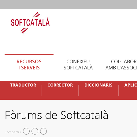
RECURSOS
CONEIXEU
COL·LABO
I SERVEIS
SOFTCATALÀ
AMB L'ASSOC
TRADUCTOR
CORRECTOR
DICCIONARIS
APLI
Fòrums de Softcatalà
Compartiu