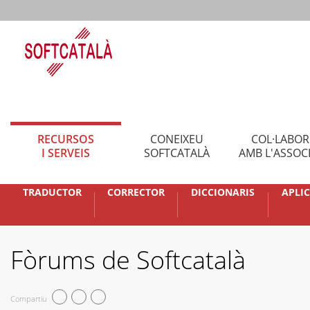
RECURSOS
CONEIXEU
COL·LABO
I SERVEIS
SOFTCATALÀ
AMB L'ASSOC
TRADUCTOR
CORRECTOR
DICCIONARIS
APLI
Fòrums de Softcatalà
Compartiu