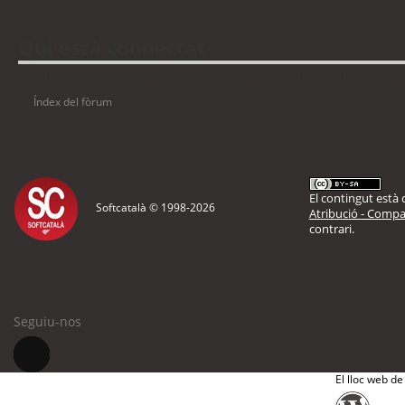
Qui està connectat
Usuaris navegant en aquest fòrum: No hi ha cap usuari registrat i 13 visitant
Índex del fòrum
El contingut està d
Softcatalà © 1998-
2026
Atribució - Compar
contrari.
Seguiu-nos
El lloc web de