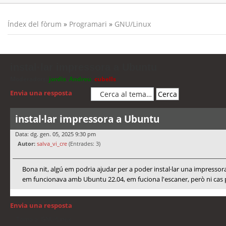
Índex del fòrum
»
Programari
»
GNU/Linux
instal·lar impressora a Ubuntu
Moderadors:
jordis
,
Andreu
,
cubells
Envia una resposta
instal·lar impressora a Ubuntu
Data: dg. gen. 05, 2025 9:30 pm
Autor:
salva_vi_cre
(Entrades: 3)
Bona nit, algú em podria ajudar per a poder instal·lar una impress
em funcionava amb Ubuntu 22.04, em fuciona l'escaner, però ni cas per
Envia una resposta
Torna a: GNU/Linux