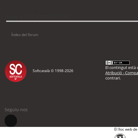
Qui està connectat
Usuaris navegant en aquest fòrum: No hi ha cap usuari registrat i 8 visitants
Índex del fòrum
El contingut està d
Softcatalà © 1998-
2026
Atribució - Compar
contrari.
Seguiu-nos
El lloc web de