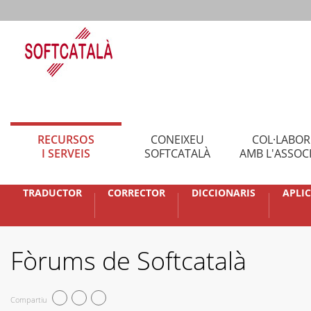
RECURSOS
CONEIXEU
COL·LABO
I SERVEIS
SOFTCATALÀ
AMB L'ASSOC
TRADUCTOR
CORRECTOR
DICCIONARIS
APLI
Fòrums de Softcatalà
Compartiu