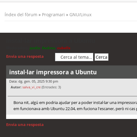
Índex del fòrum
»
Programari
»
GNU/Linux
instal·lar impressora a Ubuntu
Moderadors:
jordis
,
Andreu
,
cubells
Envia una resposta
instal·lar impressora a Ubuntu
Data: dg. gen. 05, 2025 9:30 pm
Autor:
salva_vi_cre
(Entrades: 3)
Bona nit, algú em podria ajudar per a poder instal·lar una impress
em funcionava amb Ubuntu 22.04, em fuciona l'escaner, però ni cas per
Envia una resposta
Torna a: GNU/Linux