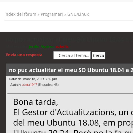
Índex del fòrum
»
Programari
»
GNU/Linux
no puc actualitar el meu SO Ubuntu 18.04 a 
Moderadors:
jordis
,
Andreu
,
cubells
Envia una resposta
no puc actualitar el meu SO Ubuntu 18.04 a 2
Data: ds. març 18, 2023 3:36 pm
Autor:
cueta1947
(Entrades: 43)
Bona tarda,
El Gestor d'Actualitzacions, un
del meu Ubuntu 18.08, em propo
l'Ubuntu 20.24. Però no la fa q