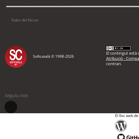
Qui està connectat
Usuaris navegant en aquest fòrum: No hi ha cap usuari registrat i 9 visitants
Índex del fòrum
El contingut està d
Softcatalà © 1998-
2026
Atribució - Compar
contrari.
Seguiu-nos
El lloc web de