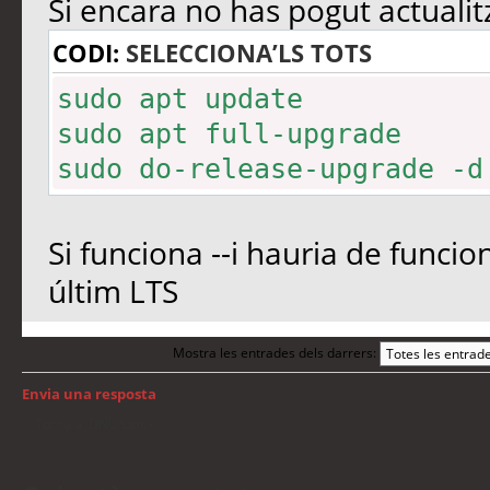
Si encara no has pogut actualit
CODI:
SELECCIONA’LS TOTS
sudo apt update
sudo apt full-upgrade
sudo do-release-upgrade -d
Si funciona --i hauria de funcio
últim LTS
Mostra les entrades dels darrers:
Envia una resposta
Torna a: GNU/Linux