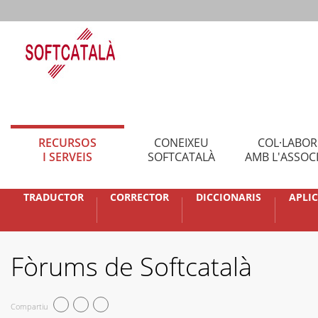
RECURSOS
CONEIXEU
COL·LABO
I SERVEIS
SOFTCATALÀ
AMB L'ASSOC
TRADUCTOR
CORRECTOR
DICCIONARIS
APLI
Fòrums de Softcatalà
Compartiu