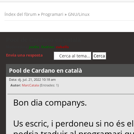
Índex del fòrum
»
Programari
»
GNU/Linux
Pool de Cardano en català
Moderadors:
jordis
,
Andreu
,
cubells
Envia una resposta
Pool de Cardano en català
Data: dj. jul. 21, 2022 10:18 am
Autor:
MarcCatala
(Entrades: 1)
Bon dia companys.
Us escric, i perdoneu si no és e
podria traduir al programari qu