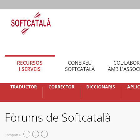
RECURSOS
CONEIXEU
COL·LABO
I SERVEIS
SOFTCATALÀ
AMB L'ASSOC
TRADUCTOR
CORRECTOR
DICCIONARIS
APLI
Fòrums de Softcatalà
Compartiu