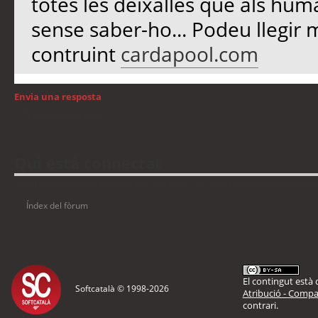
totes les deixalles que als huma
sense saber-ho... Podeu llegir 
contruint
cardapool.com
Envia una resposta
Torna a: GNU/Linux
Qui està connectat
Usuaris navegant en aquest fòrum: No hi ha cap usuari registrat i 14 visitant
Índex del fòrum
El contingut està d
Softcatalà © 1998-
2026
Atribució - Compar
contrari.