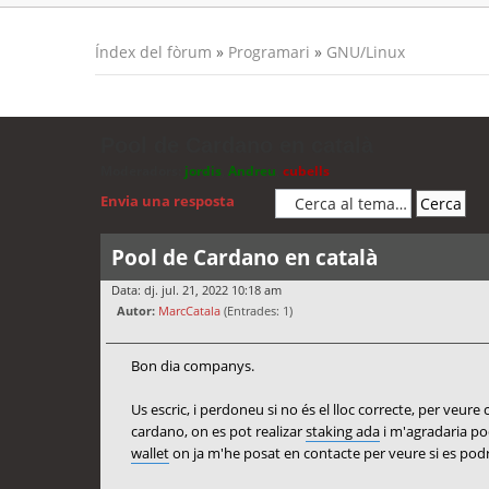
Índex del fòrum
»
Programari
»
GNU/Linux
Pool de Cardano en català
Moderadors:
jordis
,
Andreu
,
cubells
Envia una resposta
Pool de Cardano en català
Data: dj. jul. 21, 2022 10:18 am
Autor:
MarcCatala
(Entrades: 1)
Bon dia companys.
Us escric, i perdoneu si no és el lloc correcte, per veur
cardano, on es pot realizar
staking ada
i m'agradaria po
wallet
on ja m'he posat en contacte per veure si es podri