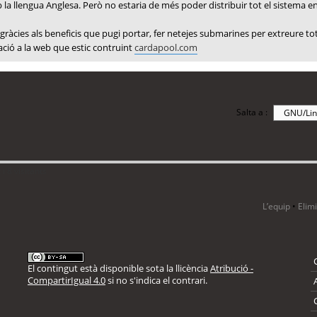
 la llengua Anglesa. Però no estaria de més poder distribuir tot el sistema en
 gràcies als beneficis que pugi portar, fer netejes submarines per extreure to
ació a la web que estic contruint
cardapool.com
Salta a :
i 8 visitants
L’equip
•
Elim
El contingut està disponible sota la llicència
Atribució -
CompartirIgual 4.0
si no s'indica el contrari.