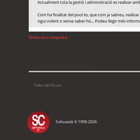
Actualment tota la gestió i adminsitració es realizar amb
Com ha finalitat del pool és, que com ja sabreu, realizar
sigui volent o sense saber-ho... Podeu llegir més inform
Envia una resposta
Torna a: GNU/Linux
Qui està connectat
Usuaris navegant en aquest fòrum: No hi ha cap usuari registrat 
Índex del fòrum
Softcatalà © 1998-
2026