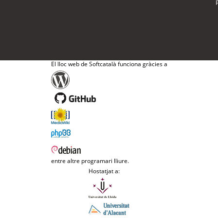
El lloc web de Softcatalà funciona gràcies a
entre altre programari lliure.
Hostatjat a: