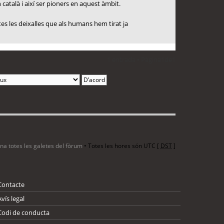
 català i així ser pioners en aquest àmbit.
tes les deixalles que als humans hem tirat ja
1 entrada • Pàgina
1
de
1
ina totes les galetes del fòrum
• Totes les hores són UTC [
DST
]
Contacte
Avís legal
Codi de conducta