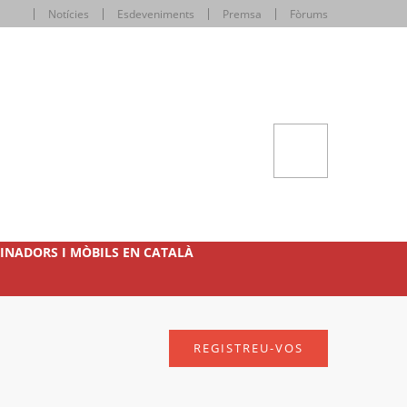
Notícies
Esdeveniments
Premsa
Fòrums
INADORS I MÒBILS EN CATALÀ
REGISTREU-VOS