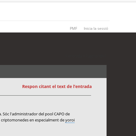
PMF
Inicia la sessió
1 entrada • Pàgina
1
de
1
Respon citant el text de l’entrada
là. Sóc l'administrador del pool CAPO de
de criptomonedes en especialment de
yoroi