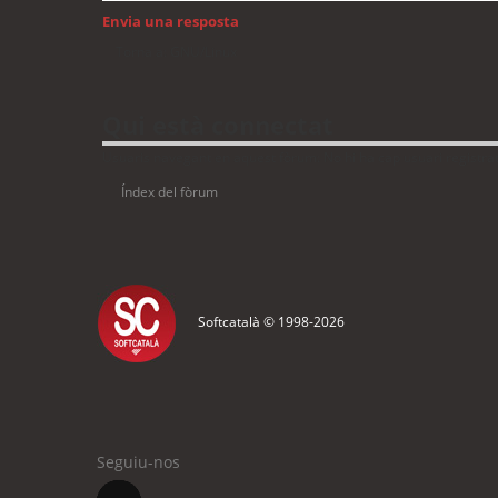
Envia una resposta
Torna a: GNU/Linux
Qui està connectat
Usuaris navegant en aquest fòrum: No hi ha cap usuari registrat 
Índex del fòrum
Softcatalà © 1998-
2026
Seguiu-nos