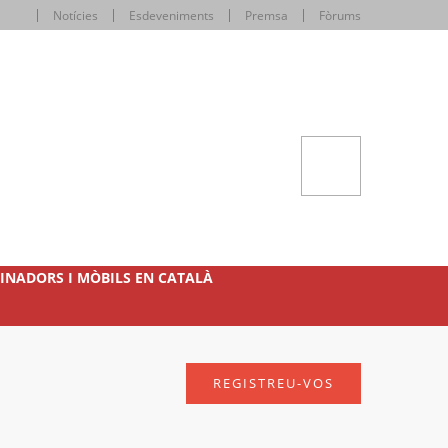
Notícies
Esdeveniments
Premsa
Fòrums
INADORS I MÒBILS EN CATALÀ
REGISTREU-VOS