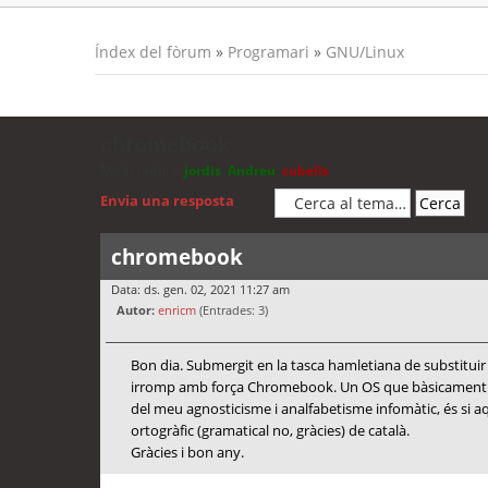
Índex del fòrum
»
Programari
»
GNU/Linux
chromebook
Moderadors:
jordis
,
Andreu
,
cubells
Envia una resposta
chromebook
Data: ds. gen. 02, 2021 11:27 am
Autor:
enricm
(Entrades: 3)
Bon dia. Submergit en la tasca hamletiana de substituir
irromp amb força Chromebook. Un OS que bàsicament ope
del meu agnosticisme i analfabetisme infomàtic, és si a
ortogràfic (gramatical no, gràcies) de català.
Gràcies i bon any.