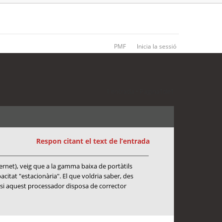
PMF
Inicia la sessió
1 entrada • Pàgina
1
de
1
Respon citant el text de l’entrada
ernet), veig que a la gamma baixa de portàtils
at "estacionària". El que voldria saber, des
 si aquest processador disposa de corrector