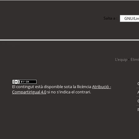
Salta a :
i 6 visitants
L’equip
•
Elim
El contingut està disponible sota la llicència
Atribució -
CompartirIgual 4.0
si no s'indica el contrari.