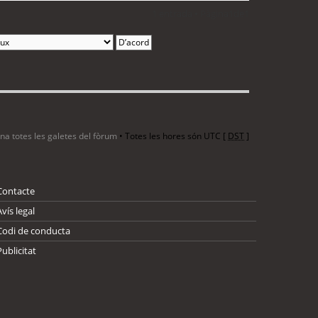
1 entrada • Pàgina
1
de
1
ina totes les galetes del fòrum
• Totes les hores són UTC [
DST
]
Contacte
Avís legal
Codi de conducta
Publicitat