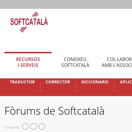
RECURSOS
CONEIXEU
COL·LABO
I SERVEIS
SOFTCATALÀ
AMB L'ASSOC
TRADUCTOR
CORRECTOR
DICCIONARIS
APLI
Fòrums de Softcatalà
Compartiu