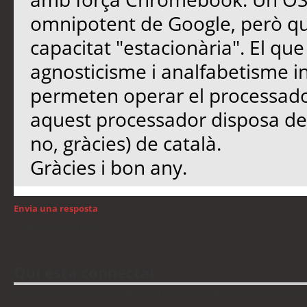
omnipotent de Google, però qu
capacitat "estacionària". El qu
agnosticisme i analfabetisme in
permeten operar el processador
aquest processador disposa de 
no, gràcies) de català.
Gràcies i bon any.
Envia una resposta
Torna a: GNU/Linux
Qui està connectat
Usuaris navegant en aquest fòrum: No hi ha cap usuari registrat i 16 visitant