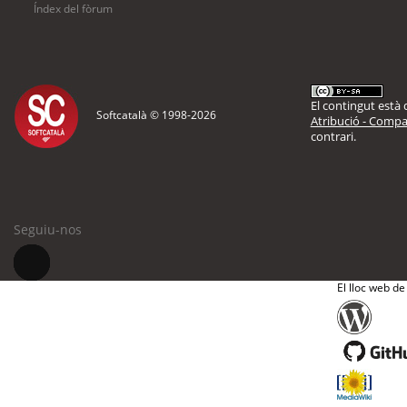
Índex del fòrum
El contingut està d
Softcatalà © 1998-
2026
Atribució - Compar
contrari.
Seguiu-nos
El lloc web de