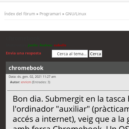
Índex del fòrum
»
Programari
»
GNU/Linux
chromebook
Moderadors:
jordis
,
Andreu
,
cubells
Envia una resposta
chromebook
Data: ds. gen. 02, 2021 11:27 am
Autor:
enricm
(Entrades: 3)
Bon dia. Submergit en la tasca 
l'ordinador "auxiliar" (pràcti
accés a internet), veig que a l
amb força Chromebook. Un OS 