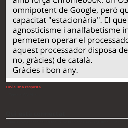
omnipotent de Google, però qu
capacitat "estacionària". El qu
agnosticisme i analfabetisme in
permeten operar el processador
aquest processador disposa de 
no, gràcies) de català.
Gràcies i bon any.
Envia una resposta
Torna a: GNU/Linux
Qui està connectat
Usuaris navegant en aquest fòrum: No hi ha cap usuari registrat i 1 visitant