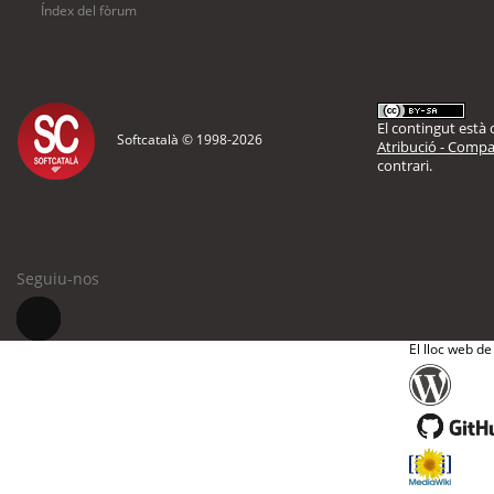
Índex del fòrum
El contingut està d
Softcatalà © 1998-
2026
Atribució - Compar
contrari.
Seguiu-nos
El lloc web de