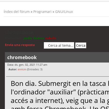
Índex del fòrum
»
Programari
»
GNU/Linux
chromebook
Moderadors:
jordis
,
Andreu
,
cubells
Envia una resposta
chromebook
Data: ds. gen. 02, 2021 11:27 am
Autor:
enricm
(Entrades: 3)
Bon dia. Submergit en la tasca 
l'ordinador "auxiliar" (pràcti
accés a internet), veig que a l
amb força Chromebook. Un OS 