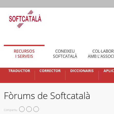
RECURSOS
CONEIXEU
COL·LABO
I SERVEIS
SOFTCATALÀ
AMB L'ASSOC
TRADUCTOR
CORRECTOR
DICCIONARIS
APLI
Fòrums de Softcatalà
Compartiu