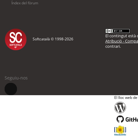
Índex del fòrum
El contingut està d
Softcatalà © 1998-
2026
Atribució - Compar
contrari.
Seguiu-nos
El lloc web de