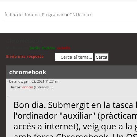
Índex del fòrum
»
Programari
»
GNU/Linux
chromebook
Moderadors:
jordis
,
Andreu
,
cubells
Envia una resposta
chromebook
Data: ds. gen. 02, 2021 11:27 am
Autor:
enricm
(Entrades: 3)
Bon dia. Submergit en la tasca 
l'ordinador "auxiliar" (pràcti
accés a internet), veig que a l
amb força Chromebook. Un OS 