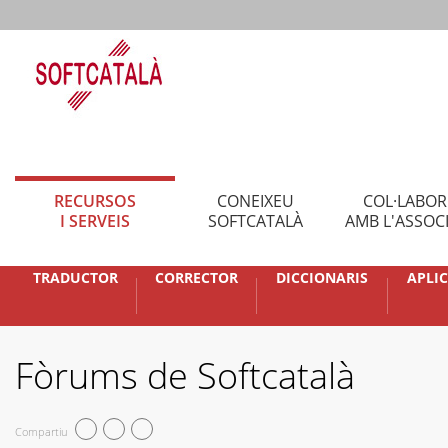
RECURSOS
CONEIXEU
COL·LABO
I SERVEIS
SOFTCATALÀ
AMB L'ASSOC
TRADUCTOR
CORRECTOR
DICCIONARIS
APLI
Fòrums de Softcatalà
Compartiu