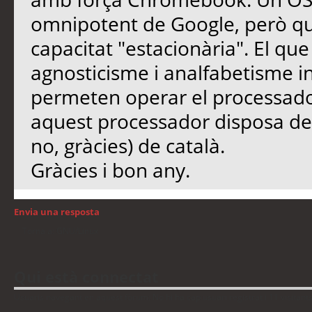
omnipotent de Google, però qu
capacitat "estacionària". El qu
agnosticisme i analfabetisme in
permeten operar el processador
aquest processador disposa de 
no, gràcies) de català.
Gràcies i bon any.
Envia una resposta
Torna a: GNU/Linux
Qui està connectat
Usuaris navegant en aquest fòrum: No hi ha cap usuari registrat i 11 visitant