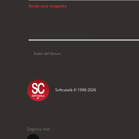
Envia una resposta
Torna a: GNU/Linux
Qui està connectat
Usuaris navegant en aquest fòrum: No hi ha cap usuari registrat 
Índex del fòrum
Softcatalà © 1998-
2026
Seguiu-nos