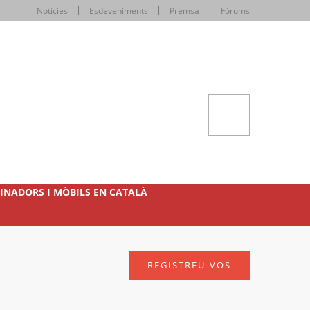
Notícies
Esdeveniments
Premsa
Fòrums
INADORS I MÒBILS EN CATALÀ
REGISTREU-VOS