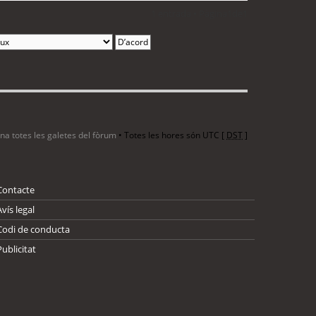
1 entrada • Pàgina
1
de
1
ina totes les galetes del fòrum
• Totes les hores són UTC [
DST
]
Contacte
Avís legal
Codi de conducta
Publicitat