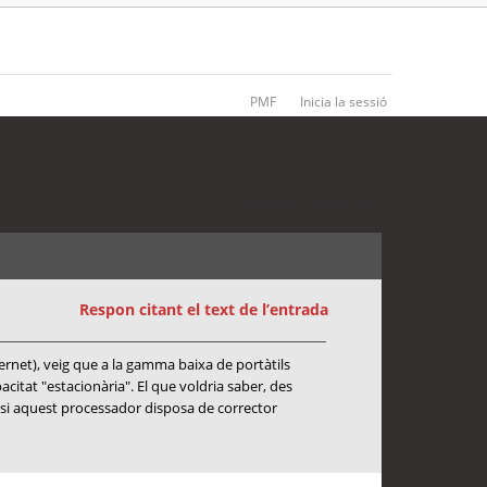
PMF
Inicia la sessió
1 entrada • Pàgina
1
de
1
Respon citant el text de l’entrada
ernet), veig que a la gamma baixa de portàtils
at "estacionària". El que voldria saber, des
 si aquest processador disposa de corrector