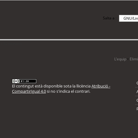
Salta a :
i 12 visitants
L’equip
•
Elim
El contingut està disponible sota la llicència
Atribució -
CompartirIgual 4.0
si no s'indica el contrari.