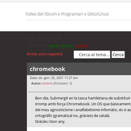
Índex del fòrum
»
Programari
»
GNU/Linux
chromebook
Moderadors:
jordis
,
Andreu
,
cubells
Envia una resposta
chromebook
Data: ds. gen. 02, 2021 11:27 am
Autor:
enricm
(Entrades: 3)
Bon dia. Submergit en la tasca hamletiana de substituir
irromp amb força Chromebook. Un OS que bàsicament ope
del meu agnosticisme i analfabetisme infomàtic, és si a
ortogràfic (gramatical no, gràcies) de català.
Gràcies i bon any.