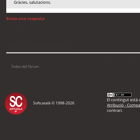
Gràcies, salutacions.
Envia una resposta
Torna a: GNU/Linux
Qui està connectat
Usuaris navegant en aquest fòrum: No hi ha cap usuari registrat i 8 visitants
Índex del fòrum
El contingut està d
Softcatalà © 1998-
2026
Atribució - Compar
contrari.