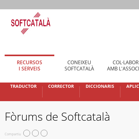
RECURSOS
CONEIXEU
COL·LABO
I SERVEIS
SOFTCATALÀ
AMB L'ASSOC
TRADUCTOR
CORRECTOR
DICCIONARIS
APLI
Fòrums de Softcatalà
Compartiu