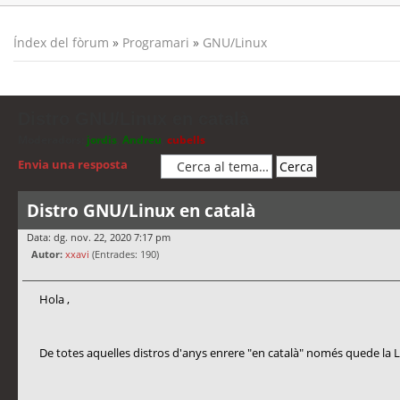
Índex del fòrum
»
Programari
»
GNU/Linux
Distro GNU/Linux en català
Moderadors:
jordis
,
Andreu
,
cubells
Envia una resposta
Distro GNU/Linux en català
Data: dg. nov. 22, 2020 7:17 pm
Autor:
xxavi
(Entrades: 190)
Hola ,
De totes aquelles distros d'anys enrere "en català" només quede la L