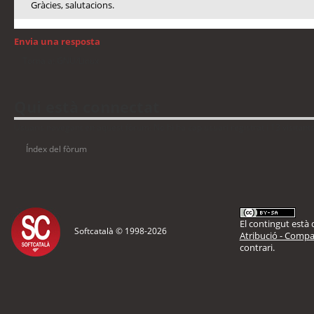
Gràcies, salutacions.
Envia una resposta
Torna a: GNU/Linux
Qui està connectat
Usuaris navegant en aquest fòrum: No hi ha cap usuari registrat i 13 visitant
Índex del fòrum
El contingut està d
Softcatalà © 1998-
2026
Atribució - Compar
contrari.