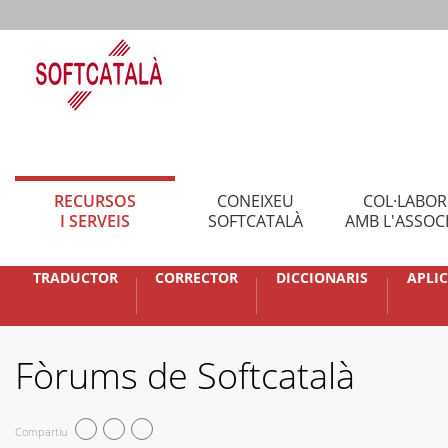
RECURSOS
CONEIXEU
COL·LABO
I SERVEIS
SOFTCATALÀ
AMB L'ASSOC
TRADUCTOR
CORRECTOR
DICCIONARIS
APLI
Fòrums de Softcatalà
Compartiu