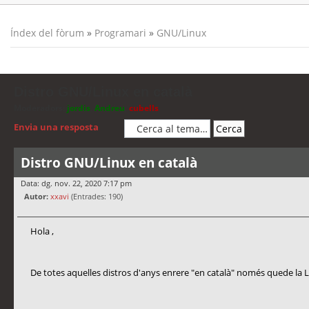
Índex del fòrum
»
Programari
»
GNU/Linux
Distro GNU/Linux en català
Moderadors:
jordis
,
Andreu
,
cubells
Envia una resposta
Distro GNU/Linux en català
Data: dg. nov. 22, 2020 7:17 pm
Autor:
xxavi
(Entrades: 190)
Hola ,
De totes aquelles distros d'anys enrere "en català" només quede la L