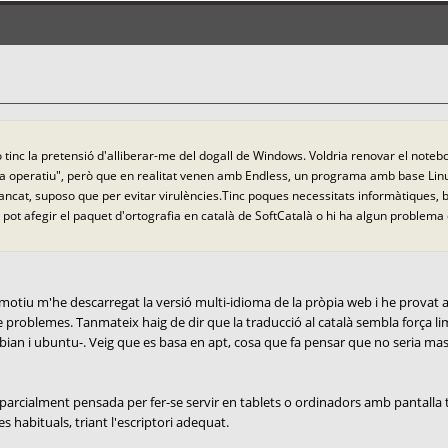
ò tinc la pretensió d'alliberar-me del dogall de Windows. Voldria renovar el noteb
ma operatiu", però que en realitat venen amb Endless, un programa amb base Lin
 tancat, suposo que per evitar virulències.Tinc poques necessitats informàtiques, 
 li pot afegir el paquet d'ortografia en català de SoftCatalà o hi ha algun proble
motiu m'he descarregat la versió multi-idioma de la pròpia web i he provat a
nse problemes. Tanmateix haig de dir que la traducció al català sembla força
ian i ubuntu-. Veig que es basa en apt, cosa que fa pensar que no seria massa 
arcialment pensada per fer-se servir en tablets o ordinadors amb pantalla tà
 habituals, triant l'escriptori adequat.