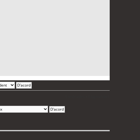
5 entrades • Pàgina
1
de
1