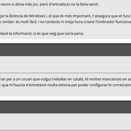
veure si dóna més joc, però d'entrada jo no la faria servir.
gar la llicència de Windows i, el que és més important, t'assegura que et fun
similar- és molt fàcil, i no tardaràs ni mitja hora a tenir l'ordinador funcion
ré la informació, si és que veig que val la pena.
anar per a un usuari que vulgui treballar en català, té moltes mancances en 
c que m'hauria d'entretenir molta estona per poder configurar-lo correctament 