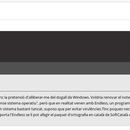
tinc la pretensió d'alliberar-me del dogall de Windows. Voldria renovar el not
sense sistema operatiu", però que en realitat venen amb Endless, un progr
 un sistema bastant tancat, suposo que per evitar virulències.Tinc poques nec
 porta l'Endless se li pot afegir el paquet d'ortografia en català de SoftCata