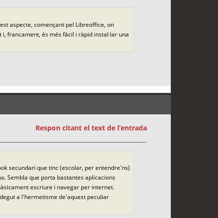
uest aspecte, començant pel Libreoffice, on
, francament, és més fàcil i ràpid instal·lar una
Respon citant el text de l’entrada
ook secundari que tinc (escolar, per entendre'ns)
ux. Sembla que porta bastantes aplicacions
bàsicament escriure i navegar per internet.
ma degut a l'hermetisme de'aquest peculiar