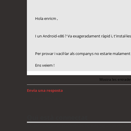
Hola enricm ,
I un Android-x86 ? Va exageradament ràpid i, t'instal·l
Per provar i vacil·lar als companys no estarie malament .
Ens veiem !
Mostra les entrade
Envia una resposta
Torna a: GNU/Linux
Qui està connectat
Usuaris navegant en aquest fòrum: No hi ha cap usuari registrat 