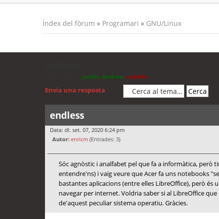
Índex del fòrum
»
Programari
»
GNU/Linux
endless
Moderadors:
jordis
,
Andreu
,
cubells
Envia una resposta
endless
Data: dl. set. 07, 2020 6:24 pm
Autor:
enricm
(Entrades: 3)
Sóc agnòstic i analfabet pel que fa a informàtica, però 
entendre'ns) i vaig veure que Acer fa uns notebooks "
bastantes aplicacions (entre elles LibreOffice), però és
navegar per internet. Voldria saber si al LibreOffice que
de'aquest peculiar sistema operatiu. Gràcies.