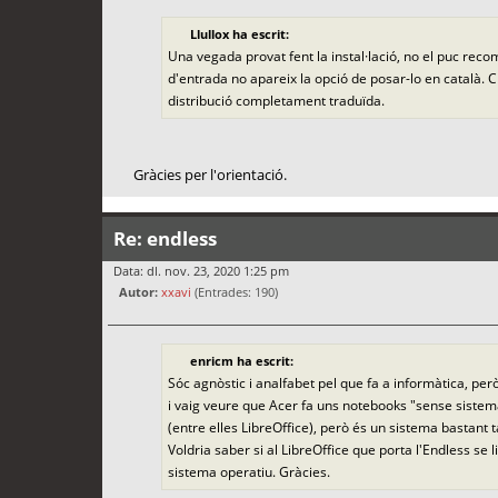
Llullox ha escrit:
Una vegada provat fent la instal·lació, no el puc rec
d'entrada no apareix la opció de posar-lo en català. C
distribució completament traduïda.
Gràcies per l'orientació.
Re: endless
Data: dl. nov. 23, 2020 1:25 pm
Autor:
xxavi
(Entrades: 190)
enricm ha escrit:
Sóc agnòstic i analfabet pel que fa a informàtica, per
i vaig veure que Acer fa uns notebooks "sense siste
(entre elles LibreOffice), però és un sistema bastant
Voldria saber si al LibreOffice que porta l'Endless se
sistema operatiu. Gràcies.