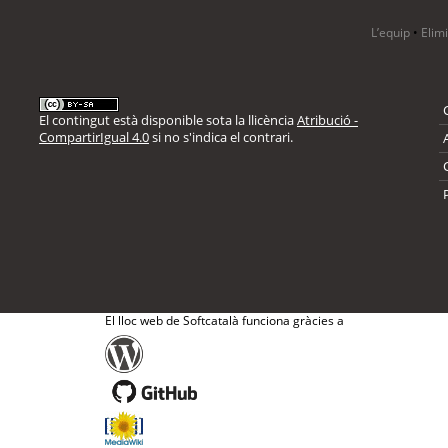
L’equip
•
Elim
El contingut està disponible sota la llicència
Atribució -
CompartirIgual 4.0
si no s'indica el contrari.
El lloc web de Softcatalà funciona gràcies a