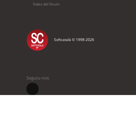
Índex del fòrum
Softcatalà © 1998-
2026
Seguiu-nos