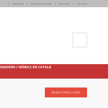
Notícies
Esdeveniments
Premsa
Fòrums
INADORS I MÒBILS EN CATALÀ
REGISTREU-VOS