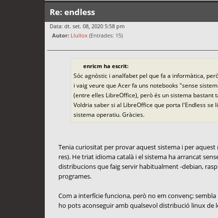
Re: endless
Data: dt. set. 08, 2020 5:58 pm
Autor:
Llullox
(Entrades: 15)
enricm ha escrit:
Sóc agnòstic i analfabet pel que fa a informàtica, per
i vaig veure que Acer fa uns notebooks "sense siste
(entre elles LibreOffice), però és un sistema bastant
Voldria saber si al LibreOffice que porta l'Endless se
sistema operatiu. Gràcies.
Tenia curiositat per provar aquest sistema i per aquest 
res). He triat idioma català i el sistema ha arrancat se
distribucions que faig servir habitualment -debian, raspb
programes.
Com a interfície funciona, però no em convenç; sembla p
ho pots aconseguir amb qualsevol distribució linux de les