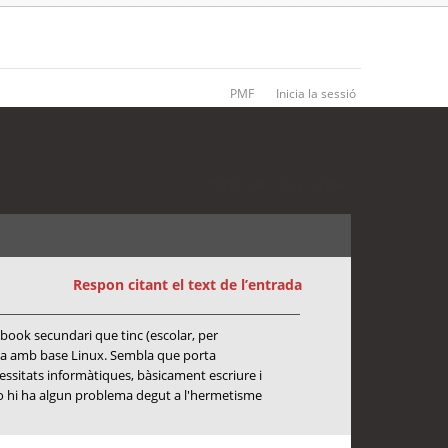
PMF
Inicia la sessió
5 entrades • Pàgina
1
de
1
Respon citant el text de l’entrada
ebook secundari que tinc (escolar, per
ama amb base Linux. Sembla que porta
essitats informàtiques, bàsicament escriure i
là o hi ha algun problema degut a l'hermetisme