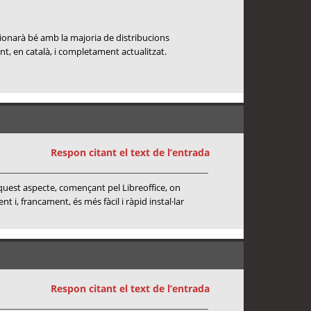
cionarà bé amb la majoria de distribucions
ant, en català, i completament actualitzat.
Respon citant el text de l’entrada
aquest aspecte, començant pel Libreoffice, on
i, francament, és més fàcil i ràpid instal·lar
Respon citant el text de l’entrada