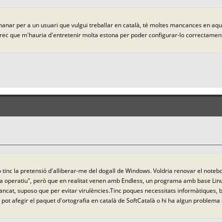
omanar per a un usuari que vulgui treballar en català, té moltes mancances en aq
rec que m'hauria d'entretenir molta estona per poder configurar-lo correctament i
ò tinc la pretensió d'alliberar-me del dogall de Windows. Voldria renovar el noteb
ma operatiu", però que en realitat venen amb Endless, un programa amb base Lin
 tancat, suposo que per evitar virulències.Tinc poques necessitats informàtiques, 
 li pot afegir el paquet d'ortografia en català de SoftCatalà o hi ha algun proble