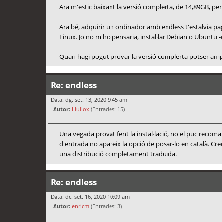
Ara m'estic baixant la versió complerta, de 14,89GB, per 
Ara bé, adquirir un ordinador amb endless t'estalvia pa
Linux. Jo no m'ho pensaria, instal·lar Debian o Ubuntu -o 
Quan hagi pogut provar la versió complerta potser amplia
Re: endless
Data: dg. set. 13, 2020 9:45 am
Autor:
Llullox
(Entrades: 15)
Una vegada provat fent la instal·lació, no el puc recom
d'entrada no apareix la opció de posar-lo en català. Cre
una distribució completament traduïda.
Re: endless
Data: dc. set. 16, 2020 10:09 am
Autor:
enricm
(Entrades: 3)