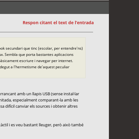
Respon citant el text de l’entrada
ook secundari que tinc (escolar, per entendre'ns)
ux. Sembla que porta bastantes aplicacions
bàsicament escriure i navegar per internet.
ma degut a l'hermetisme de'aquest peculiar
rrancant amb un llapis USB (sense instal·lar
 limitada, especialment comparant-la amb les
difícil canviar els sources i obtenir altres
ctil i es veu bastant lleuger, però això també