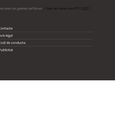
ina totes les galetes del fòrum
• Totes les hores són UTC [
DST
]
Contacte
Avís legal
Codi de conducta
Publicitat