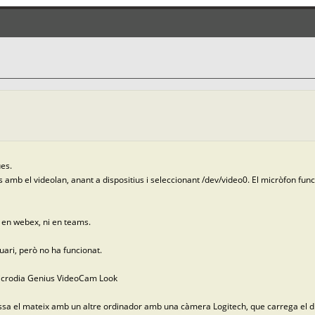
es.
 amb el videolan, anant a dispositius i seleccionant /dev/video0. El micròfon fu
i en webex, ni en teams.
uari, però no ha funcionat.
Microdia Genius VideoCam Look
ssa el mateix amb un altre ordinador amb una càmera Logitech, que carrega el dr