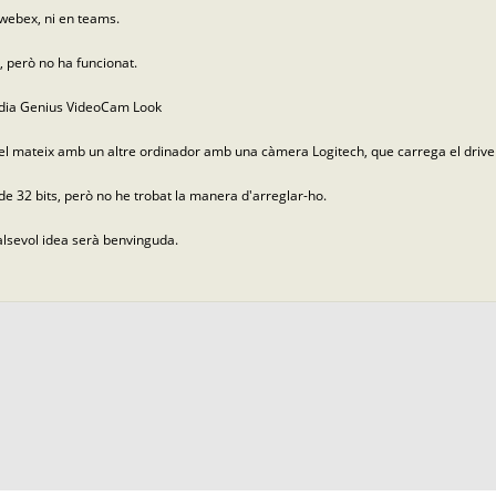
 webex, ni en teams.
, però no ha funcionat.
rodia Genius VideoCam Look
el mateix amb un altre ordinador amb una càmera Logitech, que carrega el drive
 de 32 bits, però no he trobat la manera d'arreglar-ho.
ualsevol idea serà benvinguda.