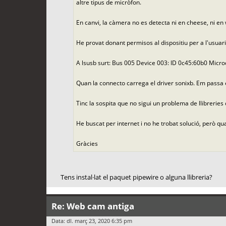
altre tipus de micròfon.
En canvi, la càmera no es detecta ni en cheese, ni en
He provat donant permisos al dispositiu per a l'usuari
A lsusb surt: Bus 005 Device 003: ID 0c45:60b0 Mic
Quan la connecto carrega el driver sonixb. Em passa 
Tinc la sospita que no sigui un problema de llibreries
He buscat per internet i no he trobat solució, però q
Gràcies
Tens instal·lat el paquet pipewire o alguna llibreria?
Re: Web cam antiga
Data: dl. març 23, 2020 6:35 pm