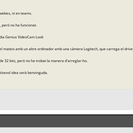
 webex, ni en teams.
, però no ha funcionat.
rodia Genius VideoCam Look
el mateix amb un altre ordinador amb una càmera Logitech, que carrega el drive
 de 32 bits, però no he trobat la manera d'arreglar-ho.
ualsevol idea serà benvinguda.