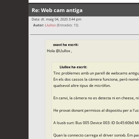
Re: Web cam antiga
Data: dl. maig 04, 2020 3:44 pm
Autor:
Llullox
(Entrades: 15)
xxavi ha escrit:
Hola @Llullox ,
Llullox ha escrit:
Tinc problemes amb un parell de webcams antigu
En els dos cassos la càmera funciona, però només
qualsevol altre tipus de micròfon.
En canvi, la càmera no es detecta ni en cheese, n
He provat donant permisos al dispositiu per a l'us
A lsusb surt: Bus 005 Device 003: ID 0c45:60b0 
Quan la connecto carrega el driver sonixb. Em pa