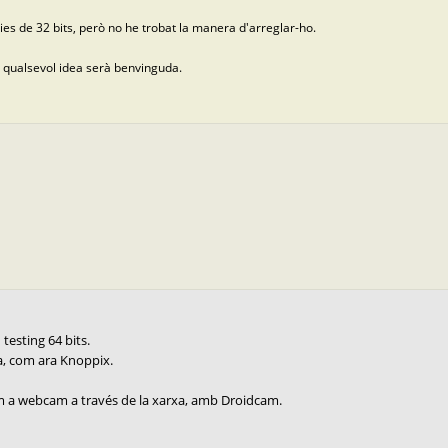
ries de 32 bits, però no he trobat la manera d'arreglar-ho.
ò qualsevol idea serà benvinguda.
testing 64 bits.
a, com ara Knoppix.
 com a webcam a través de la xarxa, amb Droidcam.