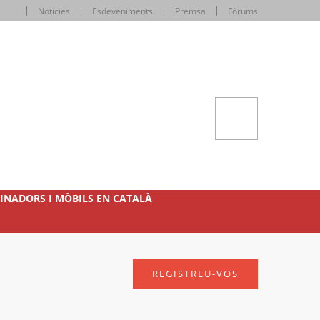
Notícies
Esdeveniments
Premsa
Fòrums
INADORS I MÒBILS EN CATALÀ
REGISTREU-VOS