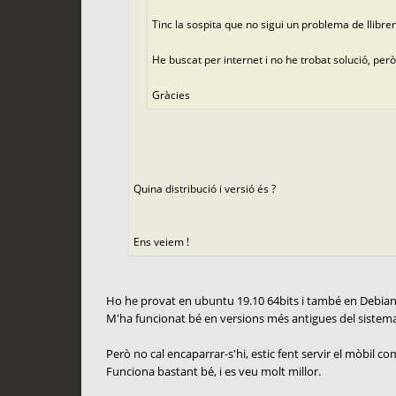
Tinc la sospita que no sigui un problema de llibre
He buscat per internet i no he trobat solució, per
Gràcies
Quina distribució i versió és ?
Ens veiem !
Ho he provat en ubuntu 19.10 64bits i també en Debian 
M'ha funcionat bé en versions més antigues del sistem
Però no cal encaparrar-s'hi, estic fent servir el mòbil
Funciona bastant bé, i es veu molt millor.