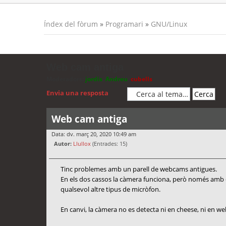
Índex del fòrum
»
Programari
»
GNU/Linux
Web cam antiga
Moderadors:
jordis
,
Andreu
,
cubells
Envia una resposta
Web cam antiga
Data: dv. març 20, 2020 10:49 am
Autor:
Llullox
(Entrades: 15)
Tinc problemes amb un parell de webcams antigues.
En els dos cassos la càmera funciona, però només amb e
qualsevol altre tipus de micròfon.
En canvi, la càmera no es detecta ni en cheese, ni en we