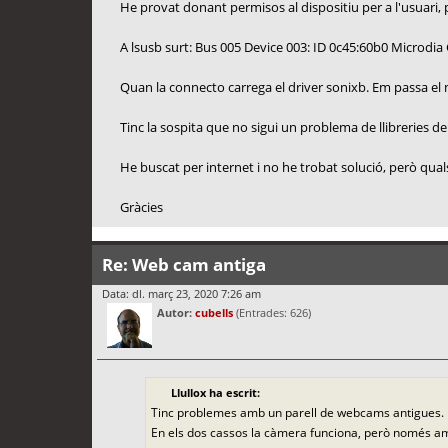
He provat donant permisos al dispositiu per a l'usuari,
A lsusb surt: Bus 005 Device 003: ID 0c45:60b0 Microd
Quan la connecto carrega el driver sonixb. Em passa el
Tinc la sospita que no sigui un problema de llibreries de
He buscat per internet i no he trobat solució, però qua
Gràcies
Re: Web cam antiga
Data: dl. març 23, 2020 7:26 am
Autor:
cubells
(Entrades: 626)
Llullox ha escrit:
Tinc problemes amb un parell de webcams antigues.
En els dos cassos la càmera funciona, però només amb