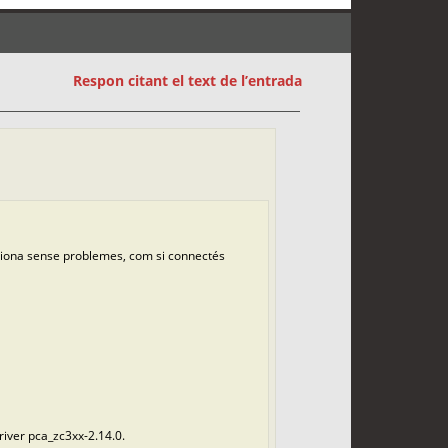
Respon citant el text de l’entrada
nciona sense problemes, com si connectés
iver pca_zc3xx-2.14.0.