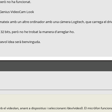
 però no ha funcionat.
ia Genius VideoCam Look
 mateix amb un altre ordinador amb una càmera Logitech, que carrega el driv
 32 bits, però no he trobat la manera d'arreglar-ho.
lsevol idea serà benvinguda.
 el videolan, anant a dispositius i seleccionant /dev/video0. El micròfon funci