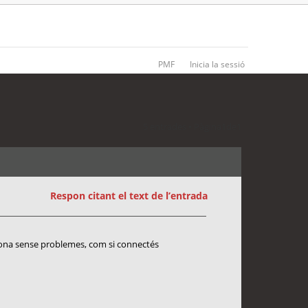
PMF
Inicia la sessió
5 entrades • Pàgina
1
de
1
Respon citant el text de l’entrada
ciona sense problemes, com si connectés