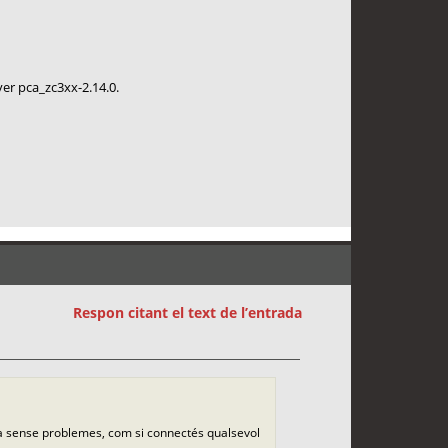
er pca_zc3xx-2.14.0.
Respon citant el text de l’entrada
ona sense problemes, com si connectés qualsevol