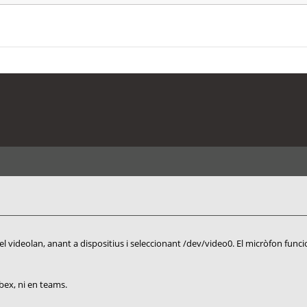
l videolan, anant a dispositius i seleccionant /dev/video0. El micròfon fun
bex, ni en teams.