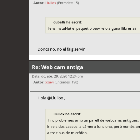
Autor:
Llullox
(Entrades: 15)
cubells ha escrit:
Tens instal·lat el paquet pipewire o alguna llibreria?
Doncs no, no el faig servir
Re: Web cam antiga
Data: dc. abr. 29, 2020 12:24 pm
Autor:
xxavi
(Entrades: 190)
Hola @Llullox ,
Llullox ha escrit:
Tinc problemes amb un parell de webcams antigues.
En els dos cassos la càmera funciona, però només amb
altre tipus de micròfon.