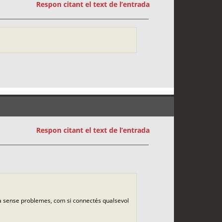
Respon citant el text de l’entrada
Respon citant el text de l’entrada
ona sense problemes, com si connectés qualsevol