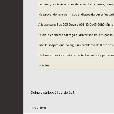
En canvi, la càmera no es detecta ni en cheese, ni en
He provat donant permisos al dispositiu per a l'usuari
A lsusb surt: Bus 005 Device 003: ID 0c45:60b0 Mic
Quan la connecto carrega el driver sonixb. Em passa 
Tinc la sospita que no sigui un problema de llibreries
He buscat per internet i no he trobat solució, però q
Gràcies
Quina distribució i versió és ?
Ens veiem !