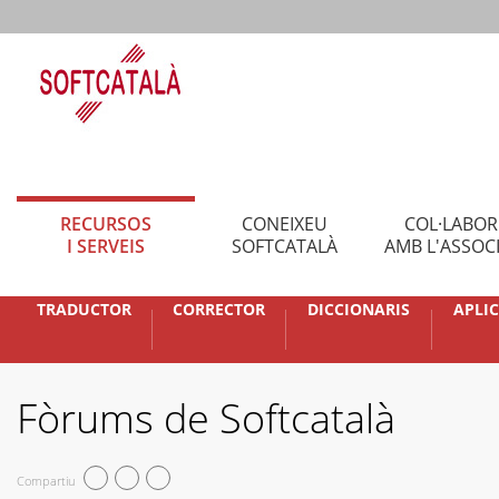
RECURSOS
CONEIXEU
COL·LABO
I SERVEIS
SOFTCATALÀ
AMB L'ASSOC
TRADUCTOR
CORRECTOR
DICCIONARIS
APLI
Fòrums de Softcatalà
Compartiu