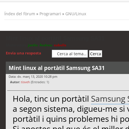
Índex del fòrum
»
Programari
»
GNU/Linux
Mint linux al portàtil Samsung SA31
Moderadors:
jordis
,
Andreu
,
cubells
Envia una resposta
Mint linux al portàtil Samsung SA31
Data: dv. març 13, 2020 10:28 pm
Autor:
tisveh
(Entrades: 1)
Hola, tinc un portàtil
Samsung 
a segon sistema, digueu-me si 
portàtil i quins problemes hi p
Si apostes pel que és el millo