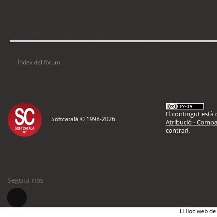
Torna a: GNU/Linux
Qui està connectat
Usuaris navegant en aquest fòrum: No hi ha cap usuari registrat i 9 visitants
Índex del fòrum
El contingut està d
Softcatalà © 1998-
2026
Atribució - Compar
contrari.
Seguiu-nos
El lloc web de