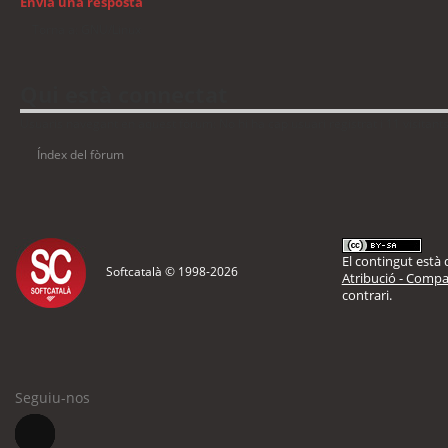
Envia una resposta
Torna a: GNU/Linux
Qui està connectat
Usuaris navegant en aquest fòrum: No hi ha cap usuari registrat i 11 visitant
Índex del fòrum
El contingut està d
Softcatalà © 1998-
2026
Atribució - Compar
contrari.
Seguiu-nos