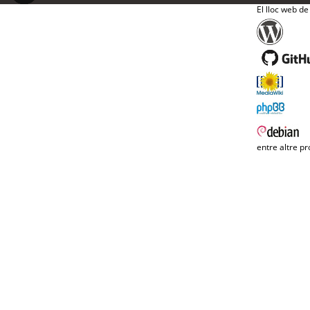
El lloc web de
entre altre pr