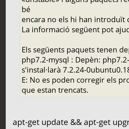
bé
encara no els hi han introduït
La informació següent pot ajuda
Els següents paquets tenen de
php7.2-mysql : Depèn: php7.2
s'instal·larà 7.2.24-0ubuntu0.1
E: No es poden corregir els pr
que estan trencats.
apt-get update && apt-get upg