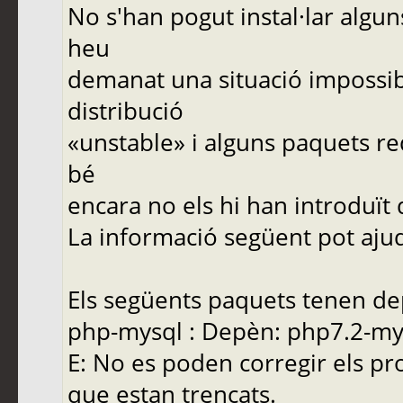
No s'han pogut instal·lar algu
heu
demanat una situació impossib
distribució
«unstable» i alguns paquets re
bé
encara no els hi han introduït
La informació següent pot ajuda
Els següents paquets tenen de
php-mysql : Depèn: php7.2-mysq
E: No es poden corregir els pr
que estan trencats.