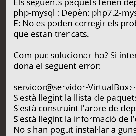
Els següents paquets tenen dep
php-mysql : Depèn: php7.2-mysq
E: No es poden corregir els pr
que estan trencats.
Com puc solucionar-ho? Si inte
dona el següent error:
servidor@servidor-VirtualBox:~
S'està llegint la llista de paque
S'està construint l'arbre de d
S'està llegint la informació de l
No s'han pogut instal·lar algun