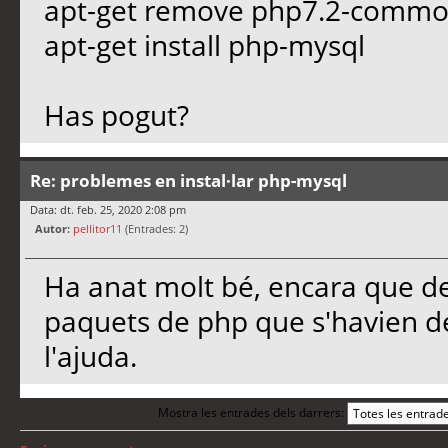
apt-get remove php7.2-comm
apt-get install php-mysql
Has pogut?
Re: problemes en instal·lar php-mysql
Data: dt. feb. 25, 2020 2:08 pm
Autor:
pellitor11
(Entrades: 2)
Ha anat molt bé, encara que des
paquets de php que s'havien des
l'ajuda.
Mostra les entrades dels darrers: