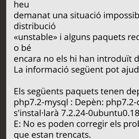
heu
demanat una situació impossib
distribució
«unstable» i alguns paquets re
o bé
encara no els hi han introduït 
La informació següent pot ajuda
Els següents paquets tenen dep
php7.2-mysql : Depèn: php7.2
s'instal·larà 7.2.24-0ubuntu0.1
E: No es poden corregir els pr
que estan trencats.