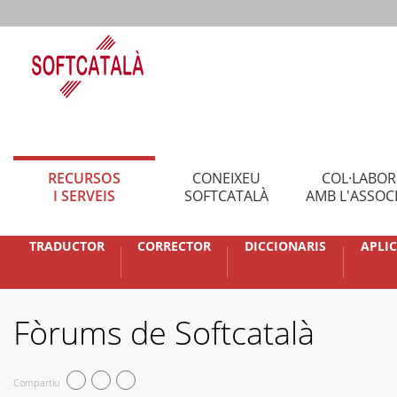
RECURSOS
CONEIXEU
COL·LABO
I SERVEIS
SOFTCATALÀ
AMB L'ASSOC
TRADUCTOR
CORRECTOR
DICCIONARIS
APLI
Fòrums de Softcatalà
Compartiu