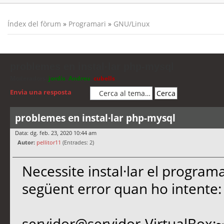
Índex del fòrum
»
Programari
»
GNU/Linux
problemes en instal·lar php-mysql
Moderadors:
jordis
,
Andreu
,
cubells
Envia una resposta
problemes en instal·lar php-mysql
Data: dg. feb. 23, 2020 10:44 am
Autor:
pellitor11
(Entrades: 2)
Necessite instal·lar el progra
següent error quan ho intente:
servidor@servidor-VirtualBox:~