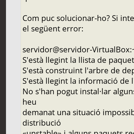
Com puc solucionar-ho? Si int
el següent error:
servidor@servidor-VirtualBox:
S'està llegint la llista de paque
S'està construint l'arbre de d
S'està llegint la informació de 
No s'han pogut instal·lar algu
heu
demanat una situació impossib
distribució
«unstable» i alguns paquets re