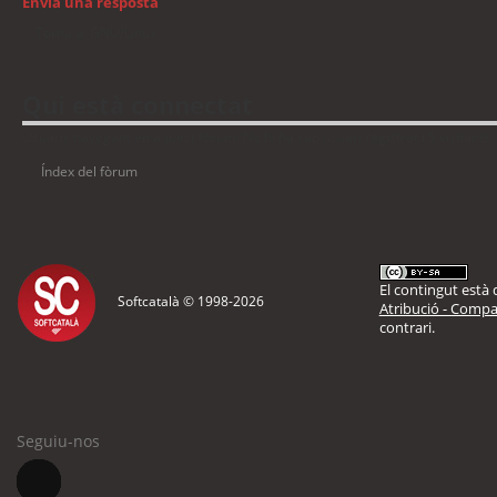
Envia una resposta
Torna a: GNU/Linux
Qui està connectat
Usuaris navegant en aquest fòrum: No hi ha cap usuari registrat i 5 visitants
Índex del fòrum
El contingut està d
Softcatalà © 1998-
2026
Atribució - Compar
contrari.
Seguiu-nos