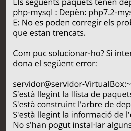
Els següents paquets tenen dep
php-mysql : Depèn: php7.2-mysq
E: No es poden corregir els pr
que estan trencats.
Com puc solucionar-ho? Si inte
dona el següent error:
servidor@servidor-VirtualBox:~
S'està llegint la llista de paque
S'està construint l'arbre de d
S'està llegint la informació de l
No s'han pogut instal·lar algun