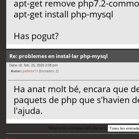
apt-get remove php7.2-comm
apt-get install php-mysql
Has pogut?
Re: problemes en instal·lar php-mysql
Data: dt. feb. 25, 2020 2:08 pm
Autor:
pellitor11
(Entrades: 2)
Ha anat molt bé, encara que des
paquets de php que s'havien des
l'ajuda.
Mostra les entrades dels darrers: