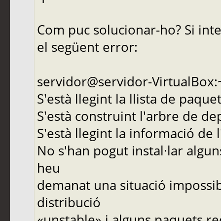
Com puc solucionar-ho? Si int
el següent error:
servidor@servidor-VirtualBox:
S'està llegint la llista de paque
S'està construint l'arbre de d
S'està llegint la informació de 
No s'han pogut instal·lar algu
heu
demanat una situació impossib
distribució
«unstable» i alguns paquets re