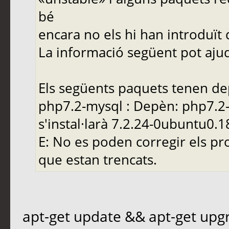
bé
encara no els hi han introduït
La informació següent pot ajuda
Els següents paquets tenen de
php7.2-mysql : Depèn: php7.2
s'instal·larà 7.2.24-0ubuntu0.1
E: No es poden corregir els pr
que estan trencats.
apt-get update && apt-get upg