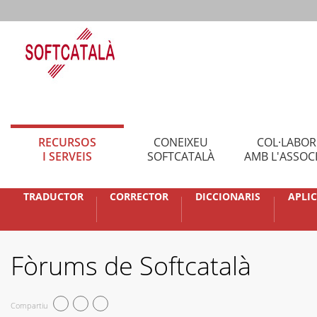
RECURSOS
CONEIXEU
COL·LABO
I SERVEIS
SOFTCATALÀ
AMB L'ASSOC
TRADUCTOR
CORRECTOR
DICCIONARIS
APLI
Fòrums de Softcatalà
Compartiu