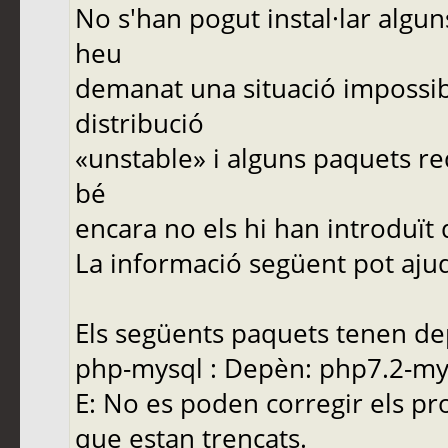
No s'han pogut instal·lar algu
heu
demanat una situació impossib
distribució
«unstable» i alguns paquets re
bé
encara no els hi han introduït
La informació següent pot ajuda
Els següents paquets tenen de
php-mysql : Depèn: php7.2-mysq
E: No es poden corregir els pr
que estan trencats.