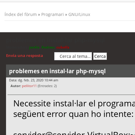
Índex del fòrum
»
Programari
»
GNU/Linux
problemes en instal·lar php-mysql
Moderadors:
jordis
,
Andreu
,
cubells
Envia una resposta
problemes en instal·lar php-mysql
Data: dg. feb. 23, 2020 10:44 am
Autor:
pellitor11
(Entrades: 2)
Necessite instal·lar el progra
següent error quan ho intente:
servidor@servidor-VirtualBox:~