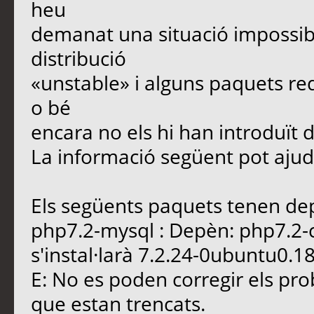
heu
demanat una situació impossib
distribució
«unstable» i alguns paquets re
o bé
encara no els hi han introduït 
La informació següent pot ajuda
Els següents paquets tenen dep
php7.2-mysql : Depèn: php7.2
s'instal·larà 7.2.24-0ubuntu0.1
E: No es poden corregir els pr
que estan trencats.