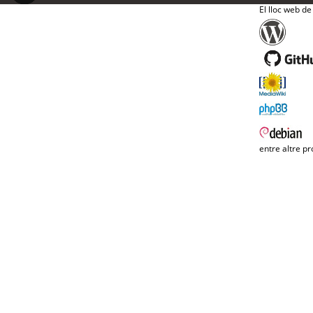
El lloc web de
entre altre pr