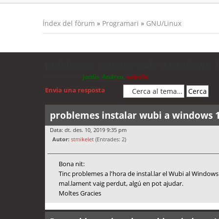
Índex del fòrum
»
Programari
»
GNU/Linux
problemes instalar wubi a windows 
Moderadors:
jordis
,
Andreu
,
cubells
Envia una resposta
problemes instalar wubi a windows 
Data: dt. des. 10, 2019 9:35 pm
Autor:
stmikelet
(Entrades: 2)
Bona nit:
Tinc problemes a l'hora de instal.lar el Wubi al Windows 1
mal.lament vaig perdut, algú en pot ajudar.
Moltes Gracies