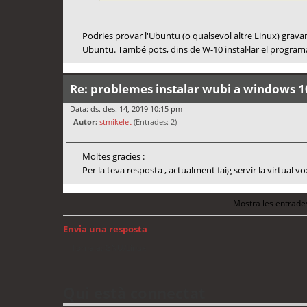
Podries provar l'Ubuntu (o qualsevol altre Linux) gravan
Ubuntu. També pots, dins de W-10 instal·lar el programa
Re: problemes instalar wubi a windows 1
Data: ds. des. 14, 2019 10:15 pm
Autor:
stmikelet
(Entrades: 2)
Moltes gracies :
Per la teva resposta , actualment faig servir la virtual
Mostra les entrade
Envia una resposta
Torna a: GNU/Linux
Qui està connectat