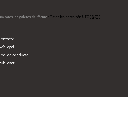
ina totes les galetes del fòrum
• Totes les hores són UTC [
DST
]
Contacte
Avís legal
Codi de conducta
Publicitat