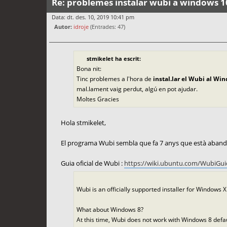
Re: problemes instalar wubi a windows 1
Data: dt. des. 10, 2019 10:41 pm
Autor:
idroje
(Entrades: 47)
stmikelet ha escrit:
Bona nit:
Tinc problemes a l'hora de
instal.lar el Wubi al Wi
mal.lament vaig perdut, algú en pot ajudar.
Moltes Gracies
Hola stmikelet,
El programa Wubi sembla que fa 7 anys que està abandonat
Guia oficial de Wubi :
https://wiki.ubuntu.com/WubiGui
Wubi is an officially supported installer for Windows 
What about Windows 8?
At this time, Wubi does not work with Windows 8 defau