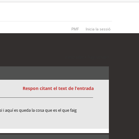
PMF
Inicia la sessió
3 entrades • Pàgina
1
de
1
Respon citant el text de l’entrada
i i aquí es queda la cosa que es el que faig