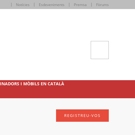
Notícies
Esdeveniments
Premsa
Fòrums
INADORS I MÒBILS EN CATALÀ
REGISTREU-VOS