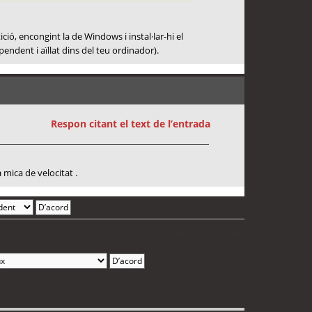
ió, encongint la de Windows i instal·lar-hi el
ndent i aïllat dins del teu ordinador).
Respon citant el text de l’entrada
 mica de velocitat .
3 entrades • Pàgina
1
de
1