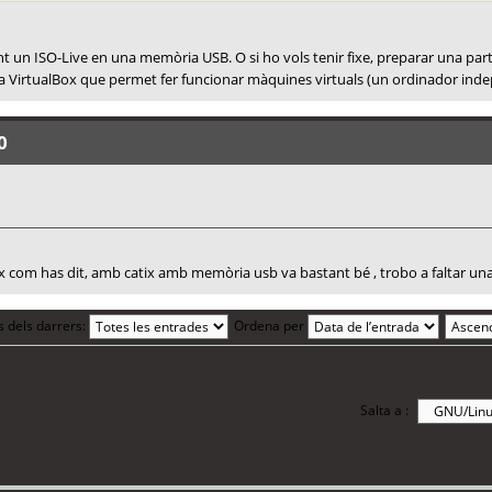
t un ISO-Live en una memòria USB. O si ho vols tenir fixe, preparar una partic
 VirtualBox que permet fer funcionar màquines virtuals (un ordinador indepe
0
 vox com has dit, amb catix amb memòria usb va bastant bé , trobo a faltar una
s dels darrers:
Ordena per
Salta a :