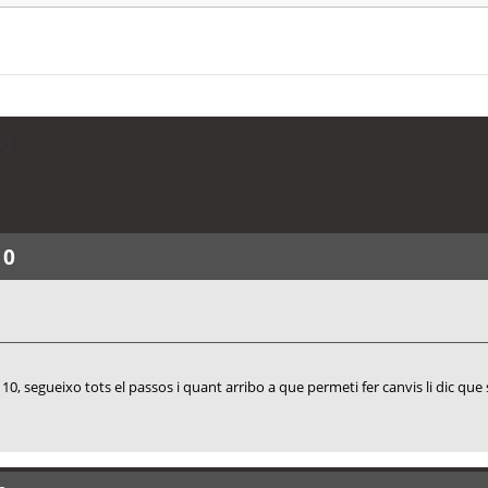
10
10
0, segueixo tots el passos i quant arribo a que permeti fer canvis li dic que s