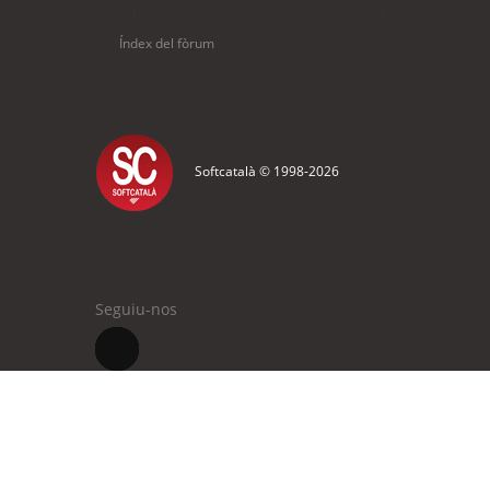
Usuaris navegant en aquest fòrum: No hi ha cap usuari registrat 
Índex del fòrum
Softcatalà © 1998-
2026
Seguiu-nos