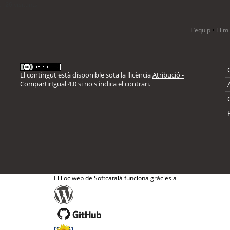
i 26 visitants
L’equip
•
Elim
El contingut està disponible sota la llicència
Atribució -
CompartirIgual 4.0
si no s'indica el contrari.
El lloc web de Softcatalà funciona gràcies a