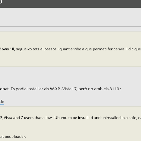
0
ndows 10
, segueixo tots el passos i quant arribo a que permeti fer canvis li dic que
. Es podia instal·lar als W-XP -Vista i 7, però no amb els 8 i 10 :
de
XP, Vista and 7 users that allows Ubuntu to be installed and uninstalled in a safe,
lt boot-loader.