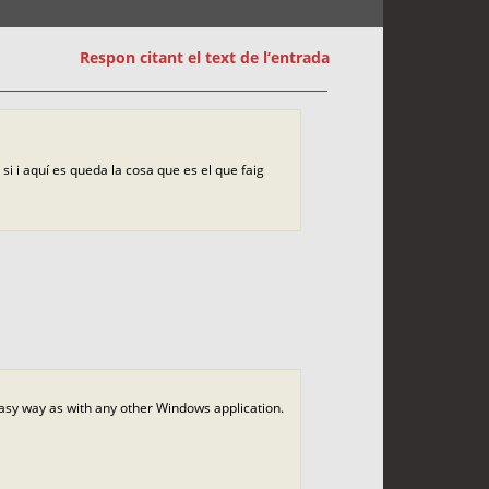
Respon citant el text de l’entrada
 si i aquí es queda la cosa que es el que faig
 easy way as with any other Windows application.