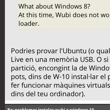
What about Windows 8?
At this time, Wubi does not w
loader.
Podries provar l'Ubuntu (o qual
Live en una memòria USB. O si h
partició, encongint la de Windo
pots, dins de W-10 instal·lar 
fer funcionar màquines virtuals
dins del teu ordinador).
Re: problemes instalar wubi a windows 10