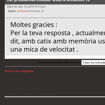
Data: ds. des. 14, 2019 10:15 pm
Autor:
stmikelet
(Entrades: 2)
Moltes gracies :
Per la teva resposta , actualmen
dit, amb catix amb memòria usb
una mica de velocitat .
Mostra les entrades dels darrers:
Envia una resposta
Torna a: GNU/Linux
Qui està connectat
Usuaris navegant en aquest fòrum: No hi ha cap usuari registrat i 8 visitants