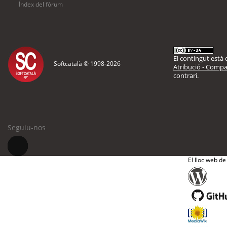
Índex del fòrum
El contingut està d
Softcatalà © 1998-
2026
Atribució - Compar
contrari.
Seguiu-nos
El lloc web de