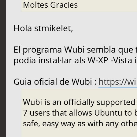
Moltes Gracies
Hola stmikelet,
El programa Wubi sembla que f
podia instal·lar als W-XP -Vista 
Guia oficial de Wubi :
https://
Wubi is an officially supported
7 users that allows Ubuntu to b
safe, easy way as with any oth