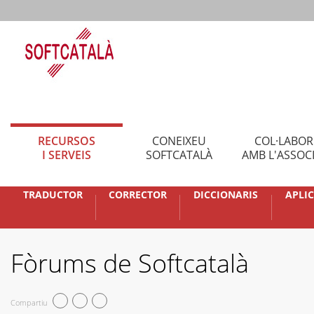
RECURSOS
CONEIXEU
COL·LABO
I SERVEIS
SOFTCATALÀ
AMB L'ASSOC
TRADUCTOR
CORRECTOR
DICCIONARIS
APLI
Fòrums de Softcatalà
Compartiu