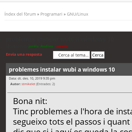
Índex del fòrum
»
Programari
»
GNU/Linux
problemes instalar wubi a windows 10
Moderadors:
jordis
,
Andreu
,
cubells
Envia una resposta
problemes instalar wubi a windows 10
Data: dt. des. 10, 2019 9:35 pm
Autor:
stmikelet
(Entrades: 2)
Bona nit:
Tinc problemes a l'hora de inst
segueixo tots el passos i quant 
dic que si i aquí es queda la c