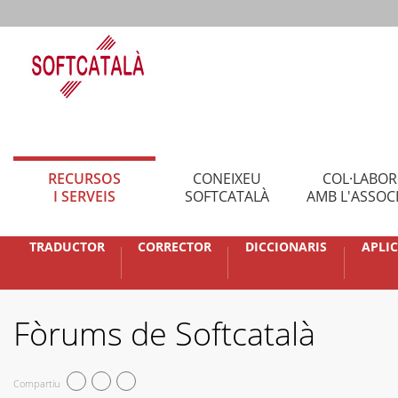
RECURSOS
CONEIXEU
COL·LABO
I SERVEIS
SOFTCATALÀ
AMB L'ASSOC
TRADUCTOR
CORRECTOR
DICCIONARIS
APLI
Fòrums de Softcatalà
Compartiu