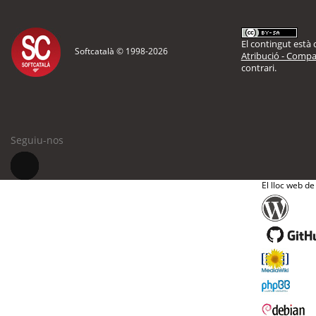
El contingut està d
Softcatalà © 1998-
2026
Atribució - Compar
contrari.
Seguiu-nos
El lloc web de