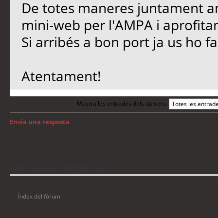
De totes maneres juntament am
mini-web per l'AMPA i aprofit
Si arribés a bon port ja us ho fa
Atentament!
Mostra les entrades dels darrers:
Envia una resposta
Torna a: GNU/Linux
Qui està connectat
Usuaris navegant en aquest fòrum: No hi ha cap usuari registrat i 12 visitant
Índex del fòrum