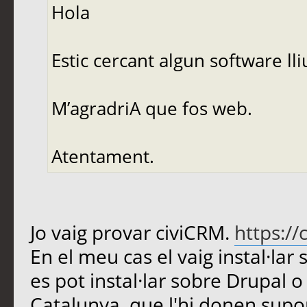
Hola
Estic cercant algun software l
M’agradriA que fos web.
Atentament.
Jo vaig provar civiCRM.
https://
En el meu cas el vaig instal·la
es pot instal·lar sobre Drupal 
Catalunya, que l'hi donen suport