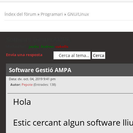
Índex del fòrum
»
Programari
»
GNU/Linux
Software Gestió AMPA
Moderadors:
jordis
,
Andreu
,
cubells
Envia una resposta
Software Gestió AMPA
Data: dv. oct. 04, 2019 9:41 pm
Autor:
Pepote
(Entrades: 138)
Hola
Estic cercant algun software ll