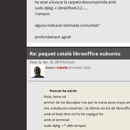
he anat a buscar la carpeta descompimida amb
sudo dpkg -i LibreOfice6.3.2......
i tampoc
alguna indicació estimada comunitat?
profundament agraït
Re: paquet català libreoffice xubuntu
Data: dj. abr. 25, 2019 9:23 pm
Autor:
cubells
(Entrades: 626)
freecat ha escrit:
Hola, bona nit
primer de tot disculpar-me per la meva poca traça a
tinc xububuntu instal·lat, i la última versió de libreof
amb el botó dret no ho he sapigut fer.
amb el terminal
sudo dpkg -i *.deb tampoc