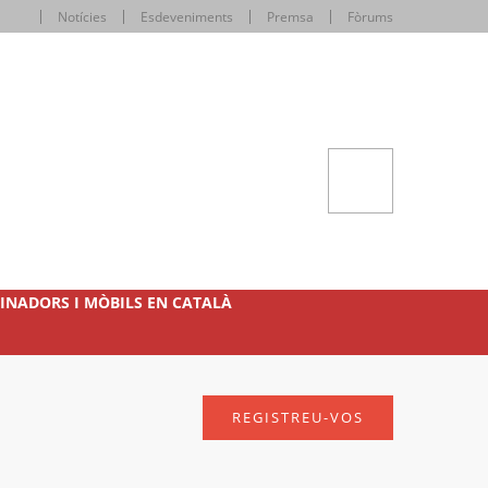
Notícies
Esdeveniments
Premsa
Fòrums
INADORS I MÒBILS EN CATALÀ
REGISTREU-VOS