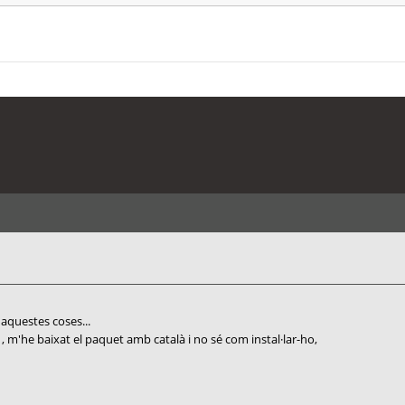
aquestes coses...
ce , m'he baixat el paquet amb català i no sé com instal·lar-ho,