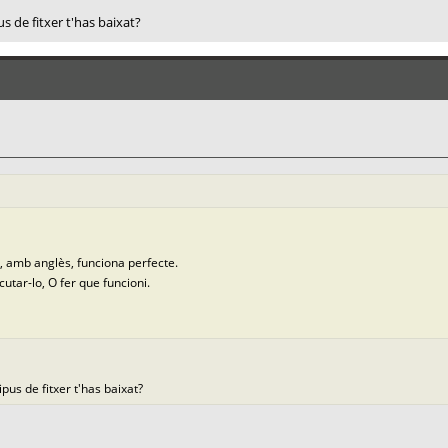
us de fitxer t'has baixat?
at, amb anglès, funciona perfecte.
utar-lo, O fer que funcioni.
ipus de fitxer t'has baixat?