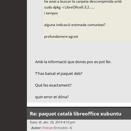
he anat a buscar la carpeta descompimida amb
sudo dpkg -i LibreOfice6.3.2......
i tampoc
alguna indicació estimada comunitat?
profundament agraït
Amb la informació que dones poc es pot fer.
T'has baixat el paquet deb?
Què fas exactament?
quin error et dóna?
Re: paquet català libreoffice xubuntu
Data: dl. abr. 29, 2019 4:10 pm
Autor:
freecat
(Entrades: 4)