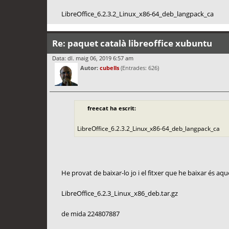
LibreOffice_6.2.3.2_Linux_x86-64_deb_langpack_ca
Re: paquet català libreoffice xubuntu
Data: dl. maig 06, 2019 6:57 am
Autor:
cubells
(Entrades: 626)
freecat ha escrit:
LibreOffice_6.2.3.2_Linux_x86-64_deb_langpack_ca
He provat de baixar-lo jo i el fitxer que he baixar és aqu
LibreOffice_6.2.3_Linux_x86_deb.tar.gz
de mida 224807887