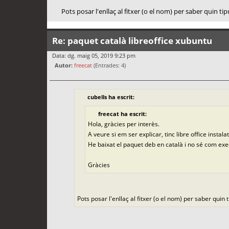
Pots posar l'enllaç al fitxer (o el nom) per saber quin tip
Re: paquet català libreoffice xubuntu
Data: dg. maig 05, 2019 9:23 pm
Autor:
freecat
(Entrades: 4)
cubells ha escrit:
freecat ha escrit:
Hola, gràcies per interès.
A veure si em ser explicar, tinc libre office instal
He baixat el paquet deb en català i no sé com exec
Gràcies
Pots posar l'enllaç al fitxer (o el nom) per saber quin t