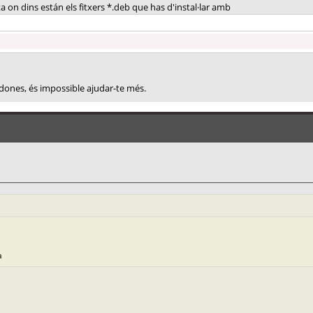
a on dins están els fitxers *.deb que has d'instal·lar amb
dones, és impossible ajudar-te més.
a