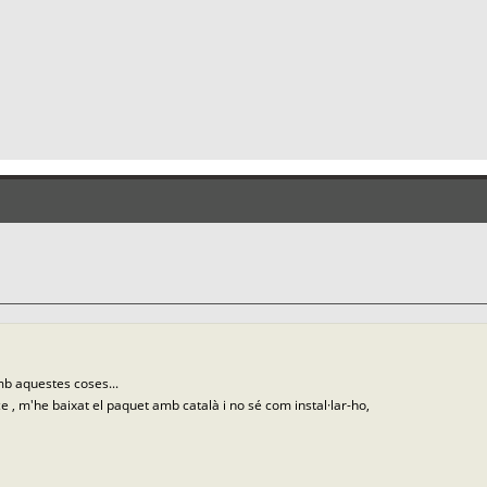
mb aquestes coses...
fice , m'he baixat el paquet amb català i no sé com instal·lar-ho,