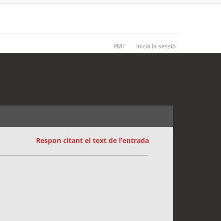
PMF
Inicia la sessió
7 entrades • Pàgina
1
de
1
Respon citant el text de l’entrada