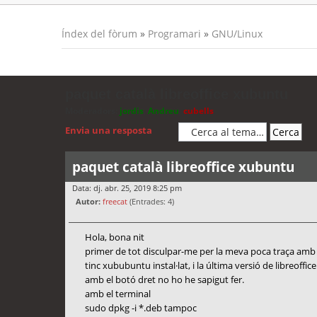
Índex del fòrum
»
Programari
»
GNU/Linux
paquet català libreoffice xubuntu
Moderadors:
jordis
,
Andreu
,
cubells
Envia una resposta
paquet català libreoffice xubuntu
Data: dj. abr. 25, 2019 8:25 pm
Autor:
freecat
(Entrades: 4)
Hola, bona nit
primer de tot disculpar-me per la meva poca traça amb 
tinc xububuntu instal·lat, i la última versió de libreoffi
amb el botó dret no ho he sapigut fer.
amb el terminal
sudo dpkg -i *.deb tampoc