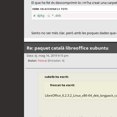
El que he fet és descomprimir-lo i m'ha creat una carpet
CODI:
SELECCIONA’LS TOTS
# dpkg -i *.deb
Sento no ser més clar, però amb les poques dades que 
Re: paquet català libreoffice xubuntu
Data: dj. maig 16, 2019 9:15 pm
Autor:
freecat
(Entrades: 4)
cubells ha escrit:
freecat ha escrit:
LibreOffice_6.2.3.2_Linux_x86-64_deb_langpack_c