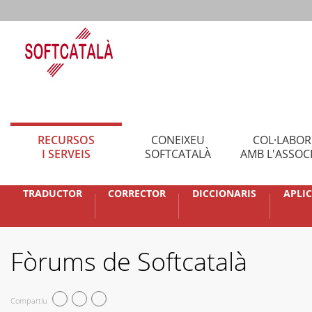
RECURSOS
CONEIXEU
COL·LABO
I SERVEIS
SOFTCATALÀ
AMB L'ASSOC
TRADUCTOR
CORRECTOR
DICCIONARIS
APLI
Fòrums de Softcatalà
Compartiu