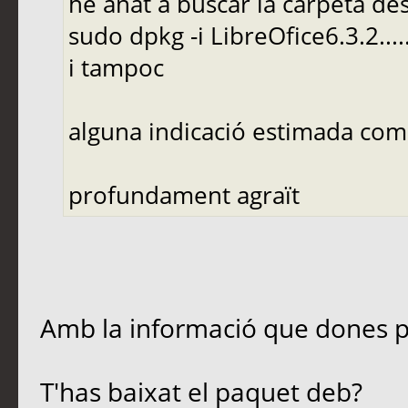
he anat a buscar la carpeta 
sudo dpkg -i LibreOfice6.3.2.....
i tampoc
alguna indicació estimada com
profundament agraït
Amb la informació que dones po
T'has baixat el paquet deb?