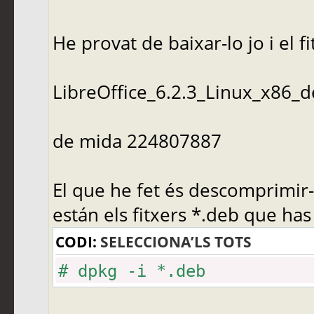
He provat de baixar-lo jo i el f
LibreOffice_6.2.3_Linux_x86_d
de mida 224807887
El que he fet és descomprimir-
están els fitxers *.deb que has
CODI:
SELECCIONA’LS TOTS
# dpkg -i *.deb