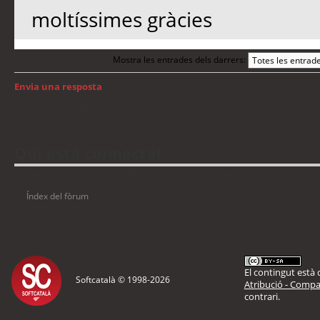
moltíssimes gràcies
Mostra les entrades dels darrers:
Envia una resposta
Torna a: GNU/Linux
Qui està connectat
Usuaris navegant en aquest fòrum: No hi ha cap usuari registrat i 10 visitant
Índex del fòrum
El contingut està d
Softcatalà © 1998-
2026
Atribució - Compar
contrari.