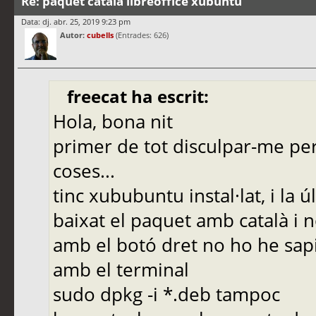
Re: paquet català libreoffice xubuntu
Data: dj. abr. 25, 2019 9:23 pm
Autor:
cubells
(Entrades: 626)
freecat ha escrit:
Hola, bona nit
primer de tot disculpar-me pe
coses...
tinc xububuntu instal·lat, i la ú
baixat el paquet amb català i n
amb el botó dret no ho he sapi
amb el terminal
sudo dpkg -i *.deb tampoc