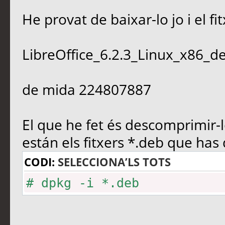
He provat de baixar-lo jo i el f
LibreOffice_6.2.3_Linux_x86_de
de mida 224807887
El que he fet és descomprimir-l
están els fitxers *.deb que has 
CODI:
SELECCIONA’LS TOTS
# dpkg -i *.deb