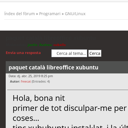
Índex del fòrum
»
Programari
»
GNU/Linux
paquet català libreoffice xubuntu
Moderadors:
jordis
,
Andreu
,
cubells
Envia una resposta
paquet català libreoffice xubuntu
Data: dj. abr. 25, 2019 8:25 pm
Autor:
freecat
(Entrades: 4)
Hola, bona nit
primer de tot disculpar-me pe
coses...
tinc xububuntu instal·lat, i la ú