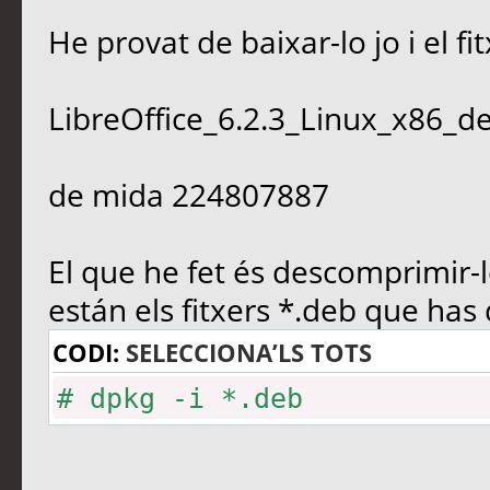
He provat de baixar-lo jo i el f
LibreOffice_6.2.3_Linux_x86_de
de mida 224807887
El que he fet és descomprimir-l
están els fitxers *.deb que has 
CODI:
SELECCIONA’LS TOTS
# dpkg -i *.deb