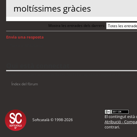
moltíssimes gràcies
Mostra les entrades dels darrers:
Envia una resposta
Torna a: GNU/Linux
Qui està connectat
Usuaris navegant en aquest fòrum: No hi ha cap usuari registrat i 9 visitants
Índex del fòrum
El contingut està d
Softcatalà © 1998-
2026
Atribució - Compar
contrari.