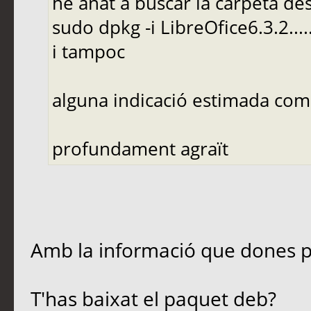
he anat a buscar la carpeta 
sudo dpkg -i LibreOfice6.3.2.....
i tampoc
alguna indicació estimada com
profundament agraït
Amb la informació que dones po
T'has baixat el paquet deb?