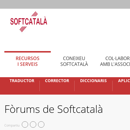
RECURSOS
CONEIXEU
COL·LABO
I SERVEIS
SOFTCATALÀ
AMB L'ASSOC
TRADUCTOR
CORRECTOR
DICCIONARIS
APLI
Fòrums de Softcatalà
Compartiu