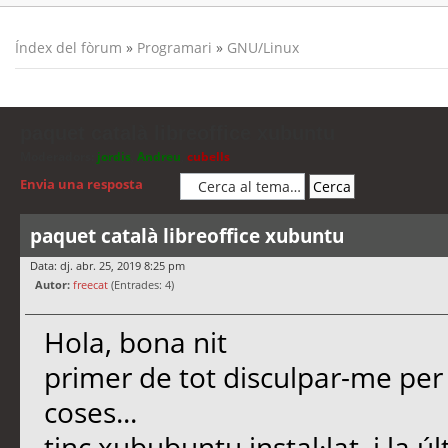
Índex del fòrum
»
Programari
»
GNU/Linux
paquet català libreoffice xubuntu
Moderadors:
jordis
,
Andreu
,
cubells
Envia una resposta
paquet català libreoffice xubuntu
Data: dj. abr. 25, 2019 8:25 pm
Autor:
freecat
(Entrades: 4)
Hola, bona nit
primer de tot disculpar-me pe
coses...
tinc xububuntu instal·lat, i la ú