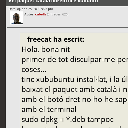
Re: paquet català libreoffice xubuntu
Data: dj. abr. 25, 2019 9:23 pm
Autor:
cubells
(Entrades: 626)
freecat ha escrit:
Hola, bona nit
primer de tot disculpar-me pe
coses...
tinc xububuntu instal·lat, i la ú
baixat el paquet amb català i n
amb el botó dret no ho he sapi
amb el terminal
sudo dpkg -i *.deb tampoc