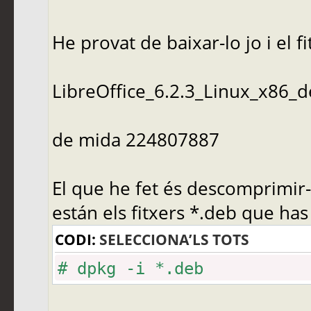
He provat de baixar-lo jo i el f
LibreOffice_6.2.3_Linux_x86_d
de mida 224807887
El que he fet és descomprimir-
están els fitxers *.deb que has
CODI:
SELECCIONA’LS TOTS
# dpkg -i *.deb