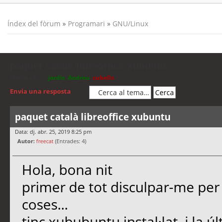
Índex del fòrum
»
Programari
»
GNU/Linux
paquet català libreoffice xubuntu
Moderadors:
jordis
,
Andreu
,
cubells
Envia una resposta
paquet català libreoffice xubuntu
Data: dj. abr. 25, 2019 8:25 pm
Autor:
freecat
(Entrades: 4)
Hola, bona nit
primer de tot disculpar-me pe
coses...
tinc xububuntu instal·lat, i la ú