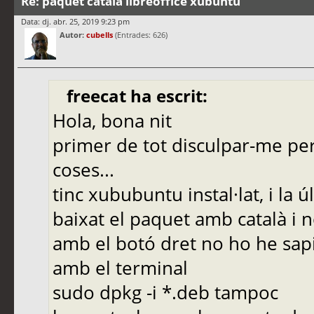
Re: paquet català libreoffice xubuntu
Data: dj. abr. 25, 2019 9:23 pm
Autor:
cubells
(Entrades: 626)
freecat ha escrit:
Hola, bona nit
primer de tot disculpar-me pe
coses...
tinc xububuntu instal·lat, i la ú
baixat el paquet amb català i n
amb el botó dret no ho he sapi
amb el terminal
sudo dpkg -i *.deb tampoc