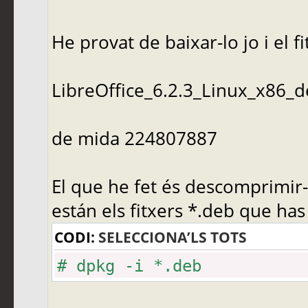
He provat de baixar-lo jo i el f
LibreOffice_6.2.3_Linux_x86_d
de mida 224807887
El que he fet és descomprimir-
están els fitxers *.deb que has
CODI:
SELECCIONA’LS TOTS
# dpkg -i *.deb