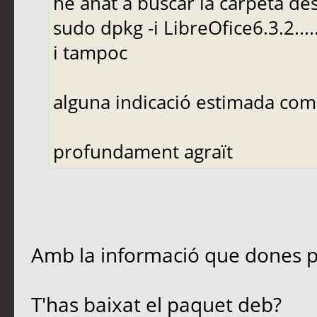
he anat a buscar la carpeta 
sudo dpkg -i LibreOfice6.3.2.....
i tampoc
alguna indicació estimada com
profundament agraït
Amb la informació que dones po
T'has baixat el paquet deb?