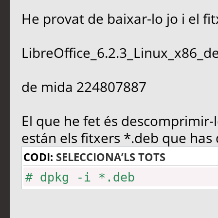
He provat de baixar-lo jo i el f
LibreOffice_6.2.3_Linux_x86_de
de mida 224807887
El que he fet és descomprimir-l
están els fitxers *.deb que has 
CODI:
SELECCIONA’LS TOTS
# dpkg -i *.deb