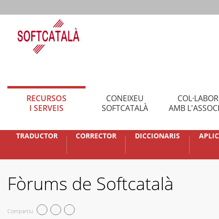
RECURSOS
CONEIXEU
COL·LABO
I SERVEIS
SOFTCATALÀ
AMB L'ASSOC
TRADUCTOR
CORRECTOR
DICCIONARIS
APLI
Fòrums de Softcatalà
Compartiu