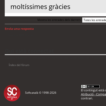
moltíssimes gràcies
Mostra les entrades dels darrers:
Envia una resposta
Torna a: GNU/Linux
Qui està connectat
Usuaris navegant en aquest fòrum: No hi ha cap usuari registrat i 7 visitants
Índex del fòrum
El contingut està d
Softcatalà © 1998-
2026
Atribució - Compar
contrari.