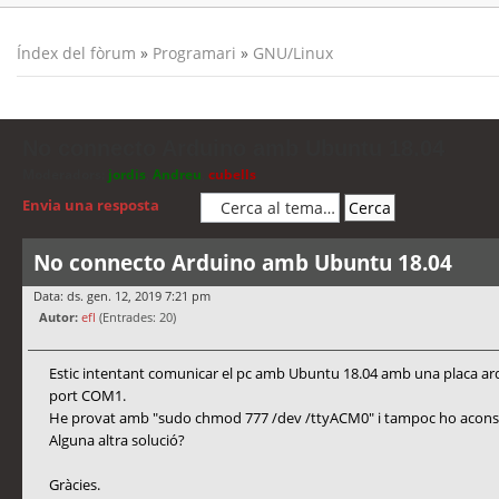
Índex del fòrum
»
Programari
»
GNU/Linux
No connecto Arduino amb Ubuntu 18.04
Moderadors:
jordis
,
Andreu
,
cubells
Envia una resposta
No connecto Arduino amb Ubuntu 18.04
Data: ds. gen. 12, 2019 7:21 pm
Autor:
efl
(Entrades: 20)
Estic intentant comunicar el pc amb Ubuntu 18.04 amb una placa ard
port COM1.
He provat amb "sudo chmod 777 /dev /ttyACM0" i tampoc ho acons
Alguna altra solució?
Gràcies.