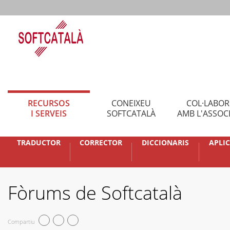
RECURSOS
CONEIXEU
COL·LABO
I SERVEIS
SOFTCATALÀ
AMB L'ASSOC
TRADUCTOR
CORRECTOR
DICCIONARIS
APLI
Fòrums de Softcatalà
Compartiu