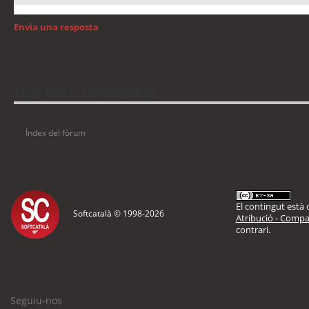
Envia una resposta
Torna a: GNU/Linux
Qui està connectat
Usuaris navegant en aquest fòrum: No hi ha cap usuari registrat i 4 visitants
Índex del fòrum
El contingut està d
Softcatalà © 1998-
2026
Atribució - Compar
contrari.
Seguiu-nos