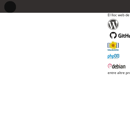
El lloc web de
entre altre pr