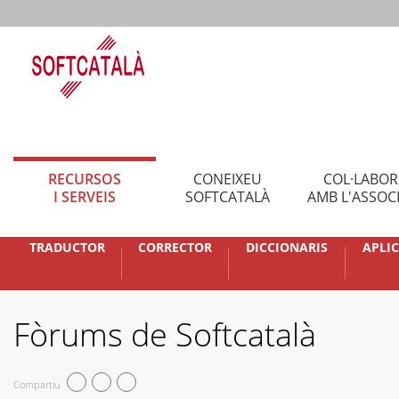
RECURSOS
CONEIXEU
COL·LABO
I SERVEIS
SOFTCATALÀ
AMB L'ASSOC
TRADUCTOR
CORRECTOR
DICCIONARIS
APLI
Fòrums de Softcatalà
Compartiu