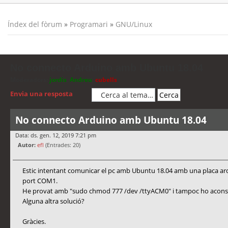
Índex del fòrum
»
Programari
»
GNU/Linux
No connecto Arduino amb Ubuntu 18.04
Moderadors:
jordis
,
Andreu
,
cubells
Envia una resposta
No connecto Arduino amb Ubuntu 18.04
Data: ds. gen. 12, 2019 7:21 pm
Autor:
efl
(Entrades: 20)
Estic intentant comunicar el pc amb Ubuntu 18.04 amb una placa ard
port COM1.
He provat amb "sudo chmod 777 /dev /ttyACM0" i tampoc ho acons
Alguna altra solució?
Gràcies.