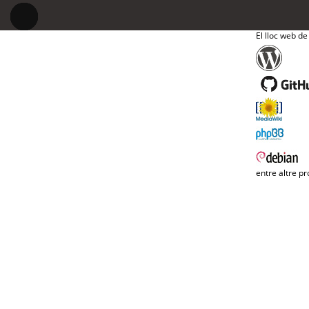
El lloc web de
entre altre pr