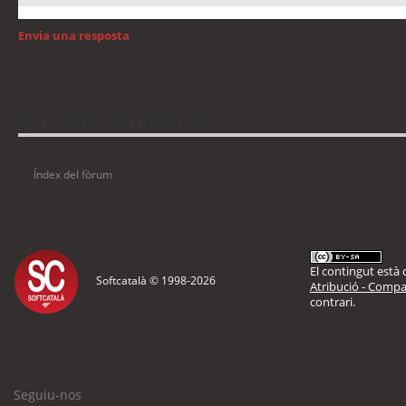
Envia una resposta
Torna a: GNU/Linux
Qui està connectat
Usuaris navegant en aquest fòrum: No hi ha cap usuari registrat i 46 visitant
Índex del fòrum
El contingut està d
Softcatalà © 1998-
2026
Atribució - Compar
contrari.
Seguiu-nos